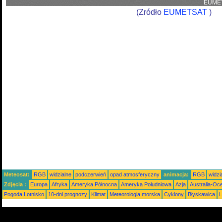
(Zródło
EUMETSAT
)
Meteosat:
RGB
widzialne
podczerwień
opad atmosferyczny
animacja:
RGB
widzi
Zdjęcia :
Europa
Afryka
Ameryka Północna
Ameryka Południowa
Azja
Australia-Oc
Pogoda Lotnisko
10-dni prognozy
Klimat
Meteorologia morska
Cyklony
Błyskawica
L