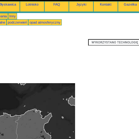
Błyskawica
Lotnisko
FAQ
Języki
Kontakt
Gazetka
eania
Inny
alne
podczerwień
opad atmosferyczny