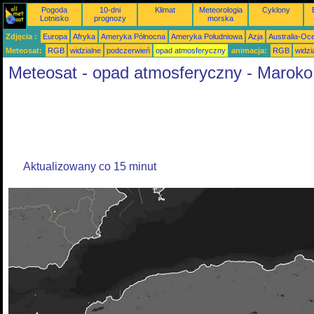
Pogoda
10-dni
Klimat
Meteorologia
Cyklony
Lotnisko
prognozy
morska
Zdjęcia :
Europa
Afryka
Ameryka Północna
Ameryka Południowa
Azja
Australia-Oc
Meteosat:
RGB
widzialne
podczerwień
opad atmosferyczny
animacja:
RGB
widzi
Meteosat - opad atmosferyczny - Maroko
Aktualizowany co 15 minut