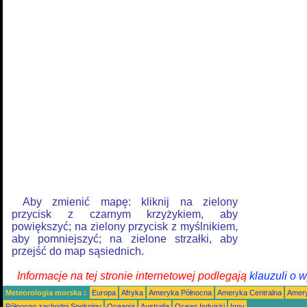
Aby zmienić mapę: kliknij na zielony
przycisk z czarnym krzyżykiem, aby
powiększyć; na zielony przycisk z myślnikiem,
aby pomniejszyć; na zielone strzałki, aby
przejść do map sąsiednich.
Informacje na tej stronie internetowej podlegają
klauzuli o 
Meteorologia morska :
Europa
Afryka
Ameryka Północna
Ameryka Centralna
Amery
Północno zachodni Spokojny
Oceania
Australia
Ocean Indyjski
Inny