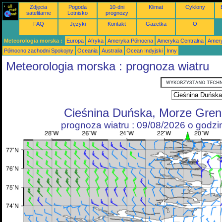
Zdjęcia
Pogoda
10-dni
Klimat
Cyklony
satelitarne
Lotnisko
prognozy
FAQ
Języki
Kontakt
Gazetka
O
Meteorologia morska :
Europa
Afryka
Ameryka Północna
Ameryka Centralna
Amery
Północno zachodni Spokojny
Oceania
Australia
Ocean Indyjski
Inny
Meteorologia morska : prognoza wiatru
Cieśnina Duńska, Morze Gren
prognoza wiatru : 09/08/2026 o godz