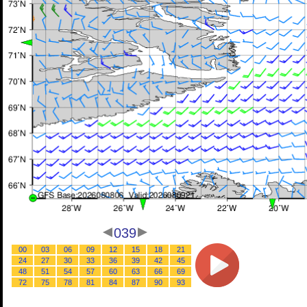
039
00
03
06
09
12
15
18
21
24
27
30
33
36
39
42
45
48
51
54
57
60
63
66
69
72
75
78
81
84
87
90
93