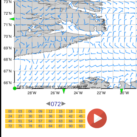
072
00
03
06
09
12
15
18
21
24
27
30
33
36
39
42
45
48
51
54
57
60
63
66
69
72
75
78
81
84
87
90
93