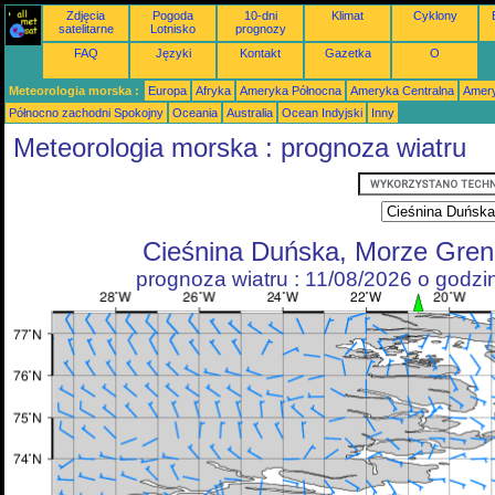
Zdjęcia
Pogoda
10-dni
Klimat
Cyklony
satelitarne
Lotnisko
prognozy
FAQ
Języki
Kontakt
Gazetka
O
Meteorologia morska :
Europa
Afryka
Ameryka Północna
Ameryka Centralna
Amery
Północno zachodni Spokojny
Oceania
Australia
Ocean Indyjski
Inny
Meteorologia morska : prognoza wiatru
Cieśnina Duńska, Morze Gren
prognoza wiatru : 11/08/2026 o godz