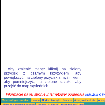
Aby zmienić mapę: kliknij na zielony
przycisk z czarnym krzyżykiem, aby
powiększyć; na zielony przycisk z myślnikiem,
aby pomniejszyć; na zielone strzałki, aby
przejść do map sąsiednich.
Informacje na tej stronie internetowej podlegają
klauzuli o 
Meteorologia morska :
Europa
Afryka
Ameryka Północna
Ameryka Centralna
Amery
Północno zachodni Spokojny
Oceania
Australia
Ocean Indyjski
Inny