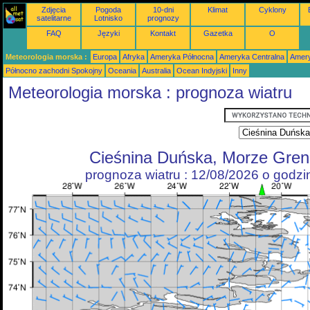
Zdjęcia
Pogoda
10-dni
Klimat
Cyklony
satelitarne
Lotnisko
prognozy
FAQ
Języki
Kontakt
Gazetka
O
Meteorologia morska :
Europa
Afryka
Ameryka Północna
Ameryka Centralna
Amery
Północno zachodni Spokojny
Oceania
Australia
Ocean Indyjski
Inny
Meteorologia morska : prognoza wiatru
Cieśnina Duńska, Morze Gren
prognoza wiatru : 12/08/2026 o godz