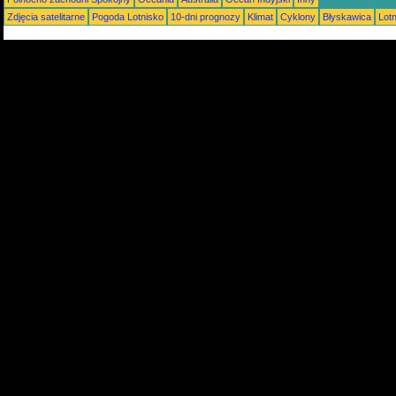
Zdjęcia satelitarne
Pogoda Lotnisko
10-dni prognozy
Klimat
Cyklony
Błyskawica
Lot