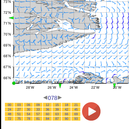
078
00
03
06
09
12
15
18
21
24
27
30
33
36
39
42
45
48
51
54
57
60
63
66
69
72
75
78
81
84
87
90
93