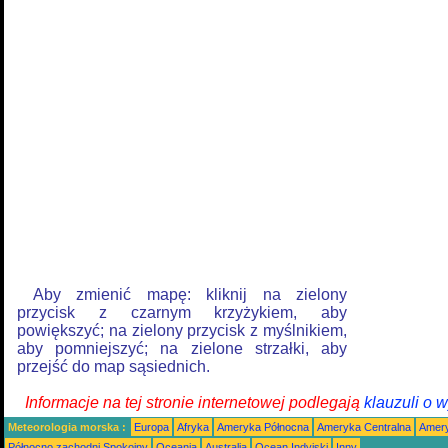
Aby zmienić mapę: kliknij na zielony
przycisk z czarnym krzyżykiem, aby
powiększyć; na zielony przycisk z myślnikiem,
aby pomniejszyć; na zielone strzałki, aby
przejść do map sąsiednich.
Informacje na tej stronie internetowej podlegają
klauzuli o 
Meteorologia morska :
Europa
Afryka
Ameryka Północna
Ameryka Centralna
Amery
Północno zachodni Spokojny
Oceania
Australia
Ocean Indyjski
Inny