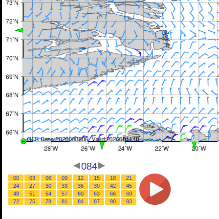
084
00
03
06
09
12
15
18
21
24
27
30
33
36
39
42
45
48
51
54
57
60
63
66
69
72
75
78
81
84
87
90
93