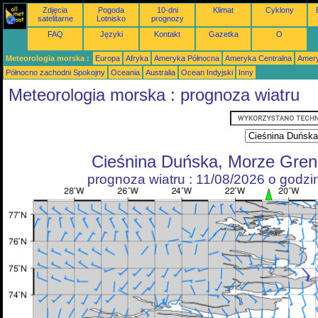
Zdjęcia
Pogoda
10-dni
Klimat
Cyklony
satelitarne
Lotnisko
prognozy
FAQ
Języki
Kontakt
Gazetka
O
Meteorologia morska :
Europa
Afryka
Ameryka Północna
Ameryka Centralna
Amery
Północno zachodni Spokojny
Oceania
Australia
Ocean Indyjski
Inny
Meteorologia morska : prognoza wiatru
Cieśnina Duńska, Morze Gren
prognoza wiatru : 11/08/2026 o godz