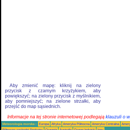
Aby zmienić mapę: kliknij na zielony
przycisk z czarnym krzyżykiem, aby
powiększyć; na zielony przycisk z myślnikiem,
aby pomniejszyć; na zielone strzałki, aby
przejść do map sąsiednich.
Informacje na tej stronie internetowej podlegają
klauzuli o 
Meteorologia morska :
Europa
Afryka
Ameryka Północna
Ameryka Centralna
Amery
Północno zachodni Spokojny
Oceania
Australia
Ocean Indyjski
Inny