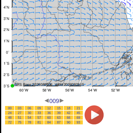
009
00
03
06
09
12
15
18
21
24
27
30
33
36
39
42
45
48
51
54
57
60
63
66
69
72
75
78
81
84
87
90
93