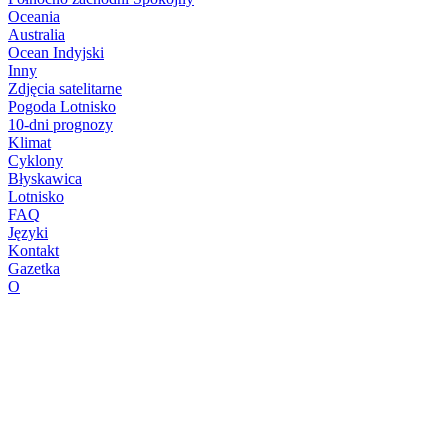
Oceania
Australia
Ocean Indyjski
Inny
Zdjęcia satelitarne
Pogoda Lotnisko
10-dni prognozy
Klimat
Cyklony
Błyskawica
Lotnisko
FAQ
Języki
Kontakt
Gazetka
O