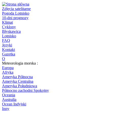
Zdjęcia satelitarne
Pogoda Lotnisko
10-dni prognozy
Klimat
Cyklony
Błyskawica
Lotnisko
FAQ
Języki
Kontakt
Gazetka
O
Meteorologia morska :
Europa
Afryka
Ameryka Północna
Ameryka Centralna
Ameryka Południowa
Północno zachodni Spokojny
Oceania
Australia
Ocean Indyjski
Inny