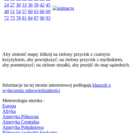
24
27
30
33
36
39
42
45
48
51
54
57
60
63
66
69
72
75
78
81
84
87
90
93
Aby zmienić mapę: kliknij na zielony przycisk z czarnym
krzyżykiem, aby powiększyć; na zielony przycisk z myślnikiem,
aby pomniejszyć; na zielone strzałki, aby przejść do map sąsiednich.
Informacje na tej stronie internetowej podlegają
klauzuli o
wyłączeniu odpowiedzialności
Meteorologia morska :
Europa
Afryka
Ameryka Północna
Ameryka Centralna
Ameryka Południowa
Północno zachodni Spokojny