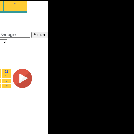
O
21
45
69
93