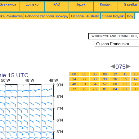
Błyskawica
Lotnisko
FAQ
Języki
Kontakt
Gazetka
ka Południowa
Północno zachodni Spokojny
Oceania
Australia
Ocean Indyjski
Inny
075
inie 15 UTC
00
03
06
09
12
15
18
24
27
30
33
36
39
42
48
51
54
57
60
63
66
72
75
78
81
84
87
90