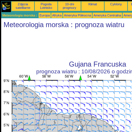
Zdjęcia
Pogoda
10-dni
Klimat
Cyklony
satelitarne
Lotnisko
prognozy
Meteorologia morska :
Europa
Afryka
Ameryka Północna
Ameryka Centralna
Amery
Meteorologia morska : prognoza wiatru
Gujana Francuska
prognoza wiatru : 10/08/2026 o godz