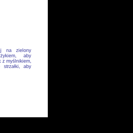
ij na zielony
żykiem, aby
k z myślnikiem,
 strzałki, aby