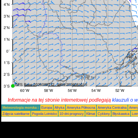
Informacje na tej stronie internetowej podlegają
klauzuli o 
Meteorologia morska :
Europa
Afryka
Ameryka Północna
Ameryka Centralna
Amery
Zdjęcia satelitarne
Pogoda Lotnisko
10-dni prognozy
Klimat
Cyklony
Błyskawica
Lot