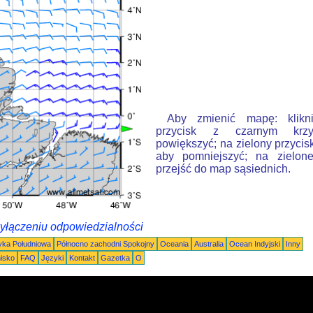
Aby zmienić mapę: klikn
przycisk z czarnym krzy
powiększyć; na zielony przycis
aby pomniejszyć; na zielone
przejść do map sąsiednich.
wyłączeniu odpowiedzialności
ka Południowa
Północno zachodni Spokojny
Oceania
Australia
Ocean Indyjski
Inny
nisko
FAQ
Języki
Kontakt
Gazetka
O