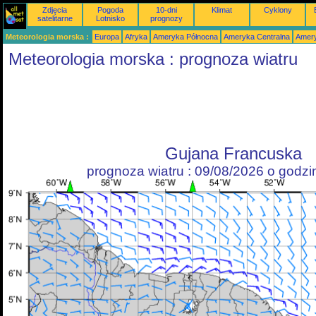
Zdjęcia
Pogoda
10-dni
Klimat
Cyklony
satelitarne
Lotnisko
prognozy
Meteorologia morska :
Europa
Afryka
Ameryka Północna
Ameryka Centralna
Amery
Meteorologia morska : prognoza wiatru
Gujana Francuska
prognoza wiatru : 09/08/2026 o godz