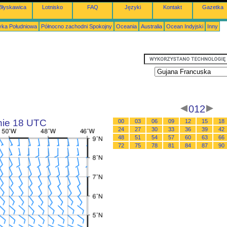
Błyskawica
Lotnisko
FAQ
Języki
Kontakt
Gazetka
ka Południowa
Północno zachodni Spokojny
Oceania
Australia
Ocean Indyjski
Inny
012
inie 18 UTC
00
03
06
09
12
15
18
24
27
30
33
36
39
42
48
51
54
57
60
63
66
72
75
78
81
84
87
90