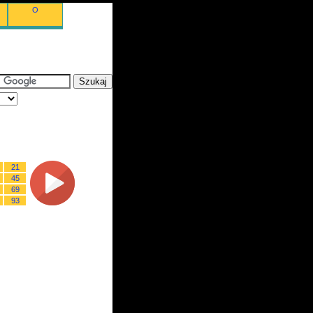
O
21
45
69
93