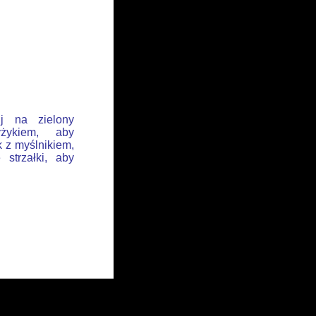
ij na zielony
żykiem, aby
k z myślnikiem,
 strzałki, aby