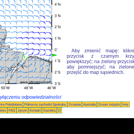
Aby zmienić mapę: klikn
przycisk z czarnym krzy
powiększyć; na zielony przycis
aby pomniejszyć; na zielone
przejść do map sąsiednich.
wyłączeniu odpowiedzialności
ka Południowa
Północno zachodni Spokojny
Oceania
Australia
Ocean Indyjski
Inny
nisko
FAQ
Języki
Kontakt
Gazetka
O