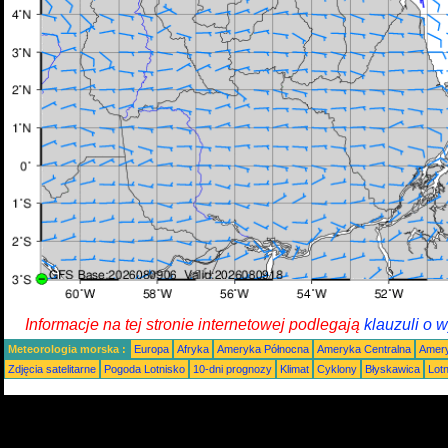
Informacje na tej stronie internetowej podlegają
klauzuli o 
Meteorologia morska :
Europa
Afryka
Ameryka Północna
Ameryka Centralna
Amery
Zdjęcia satelitarne
Pogoda Lotnisko
10-dni prognozy
Klimat
Cyklony
Błyskawica
Lot