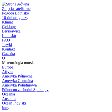
Zdjęcia satelitarne
Pogoda Lotnisko
10-dni prognozy
Klimat
Cyklony
Błyskawica
Lotnisko
FAQ
Języki
Kontakt
Gazetka
O
Meteorologia morska :
Europa
Afryka
Ameryka Północna
Ameryka Centralna
Ameryka Południowa
Północno zachodni Spokojny
Oceania
Australia
Ocean Indyjski
Inny