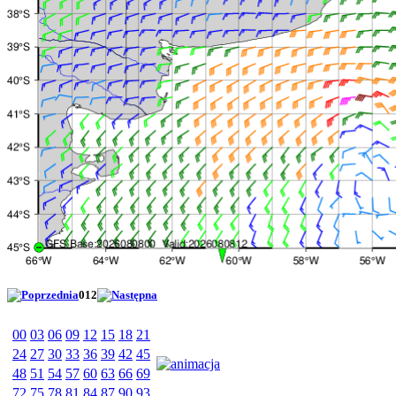
012
00
03
06
09
12
15
18
21
24
27
30
33
36
39
42
45
48
51
54
57
60
63
66
69
72
75
78
81
84
87
90
93