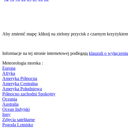
Aby zmienić mapę: kliknij na zielony przycisk z czarnym krzyżykiem,
Informacje na tej stronie internetowej podlegają
klauzuli o wyłączeni
Meteorologia morska :
Europa
Afryka
Ameryka Północna
Ameryka Centralna
Ameryka Południowa
Północno zachodni Spokojny
Oceania
Australia
Ocean Indyjski
Inny
Zdjęcia satelitarne
Pogoda Lotnisko