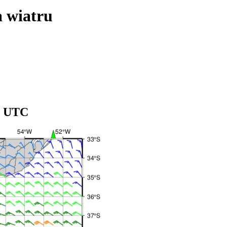
a wiatru
12 UTC