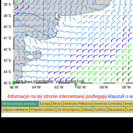
Informacje na tej stronie internetowej podlegają
klauzuli o 
Meteorologia morska :
Europa
Afryka
Ameryka Północna
Ameryka Centralna
Amery
Zdjęcia satelitarne
Pogoda Lotnisko
10-dni prognozy
Klimat
Cyklony
Błyskawica
Lot