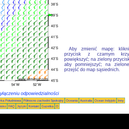
Aby zmienić mapę: klikn
przycisk z czarnym krzy
powiększyć; na zielony przycis
aby pomniejszyć; na zielone
przejść do map sąsiednich.
wyłączeniu odpowiedzialności
ka Południowa
Północno zachodni Spokojny
Oceania
Australia
Ocean Indyjski
Inny
nisko
FAQ
Języki
Kontakt
Gazetka
O