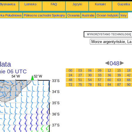
Błyskawica
Lotnisko
FAQ
Języki
Kontakt
Gazetka
ka Południowa
Północno zachodni Spokojny
Oceania
Australia
Ocean Indyjski
Inny
lata
048
inie 06 UTC
00
03
06
09
12
15
18
24
27
30
33
36
39
42
48
51
54
57
60
63
66
72
75
78
81
84
87
90