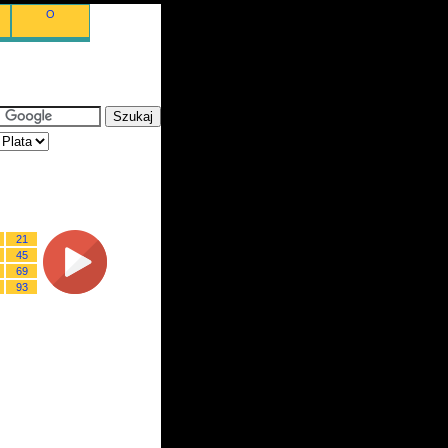
O
21
45
69
93