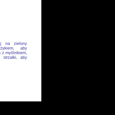
ij na zielony
żykiem, aby
k z myślnikiem,
 strzałki, aby