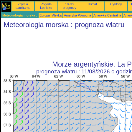
Zdjęcia
Pogoda
10-dni
Klimat
Cyklony
satelitarne
Lotnisko
prognozy
Meteorologia morska :
Europa
Afryka
Ameryka Północna
Ameryka Centralna
Amery
Meteorologia morska : prognoza wiatru
Morze argentyńskie, La P
prognoza wiatru : 11/08/2026 o godz