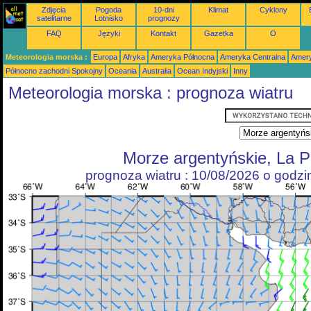
Zdjęcia
Pogoda
10-dni
Klimat
Cyklony
satelitarne
Lotnisko
prognozy
FAQ
Języki
Kontakt
Gazetka
O
Meteorologia morska :
Europa
Afryka
Ameryka Północna
Ameryka Centralna
Amery
Północno zachodni Spokojny
Oceania
Australia
Ocean Indyjski
Inny
Meteorologia morska : prognoza wiatru
Morze argentyńskie, La P
prognoza wiatru : 10/08/2026 o godz