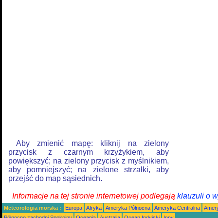
Aby zmienić mapę: kliknij na zielony
przycisk z czarnym krzyżykiem, aby
powiększyć; na zielony przycisk z myślnikiem,
aby pomniejszyć; na zielone strzałki, aby
przejść do map sąsiednich.
Informacje na tej stronie internetowej podlegają
klauzuli o 
Meteorologia morska :
Europa
Afryka
Ameryka Północna
Ameryka Centralna
Amery
Północno zachodni Spokojny
Oceania
Australia
Ocean Indyjski
Inny