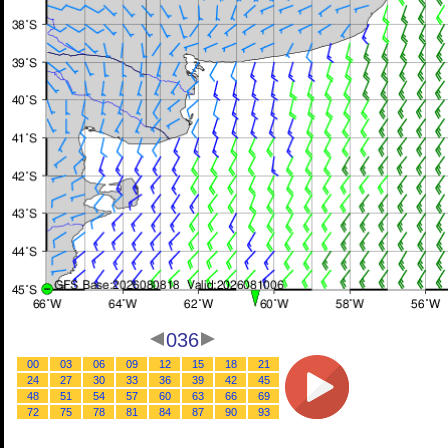
036
00
03
06
09
12
15
18
21
24
27
30
33
36
39
42
45
48
51
54
57
60
63
66
69
72
75
78
81
84
87
90
93