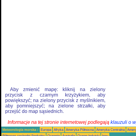
Aby zmienić mapę: kliknij na zielony
przycisk z czarnym krzyżykiem, aby
powiększyć; na zielony przycisk z myślnikiem,
aby pomniejszyć; na zielone strzałki, aby
przejść do map sąsiednich.
Informacje na tej stronie internetowej podlegają
klauzuli o 
Meteorologia morska :
Europa
Afryka
Ameryka Północna
Ameryka Centralna
Amery
Północno zachodni Spokojny
Oceania
Australia
Ocean Indyjski
Inny