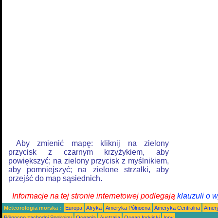
Aby zmienić mapę: kliknij na zielony
przycisk z czarnym krzyżykiem, aby
powiększyć; na zielony przycisk z myślnikiem,
aby pomniejszyć; na zielone strzałki, aby
przejść do map sąsiednich.
Informacje na tej stronie internetowej podlegają
klauzuli o 
Meteorologia morska :
Europa
Afryka
Ameryka Północna
Ameryka Centralna
Amery
Północno zachodni Spokojny
Oceania
Australia
Ocean Indyjski
Inny