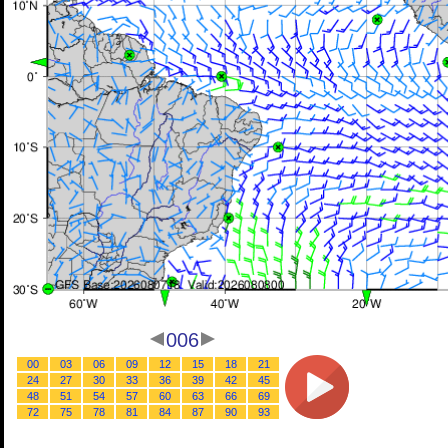
006
00
03
06
09
12
15
18
21
24
27
30
33
36
39
42
45
48
51
54
57
60
63
66
69
72
75
78
81
84
87
90
93