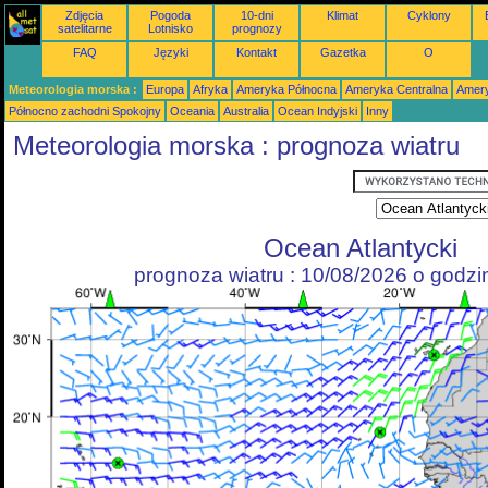
Zdjęcia
Pogoda
10-dni
Klimat
Cyklony
satelitarne
Lotnisko
prognozy
FAQ
Języki
Kontakt
Gazetka
O
Meteorologia morska :
Europa
Afryka
Ameryka Północna
Ameryka Centralna
Amery
Północno zachodni Spokojny
Oceania
Australia
Ocean Indyjski
Inny
Meteorologia morska : prognoza wiatru
Ocean Atlantycki
prognoza wiatru : 10/08/2026 o godz