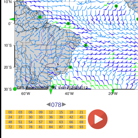
078
00
03
06
09
12
15
18
21
24
27
30
33
36
39
42
45
48
51
54
57
60
63
66
69
72
75
78
81
84
87
90
93