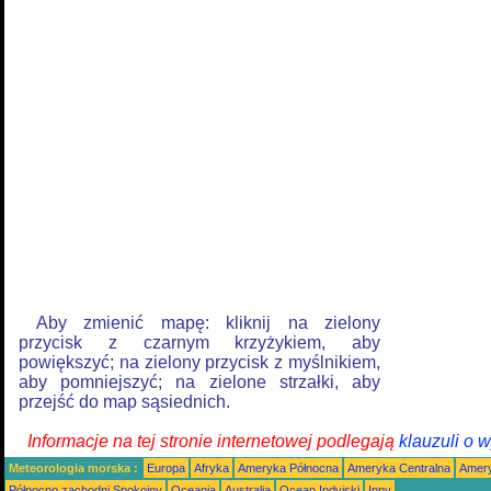
Aby zmienić mapę: kliknij na zielony
przycisk z czarnym krzyżykiem, aby
powiększyć; na zielony przycisk z myślnikiem,
aby pomniejszyć; na zielone strzałki, aby
przejść do map sąsiednich.
Informacje na tej stronie internetowej podlegają
klauzuli o 
Meteorologia morska :
Europa
Afryka
Ameryka Północna
Ameryka Centralna
Amery
Północno zachodni Spokojny
Oceania
Australia
Ocean Indyjski
Inny