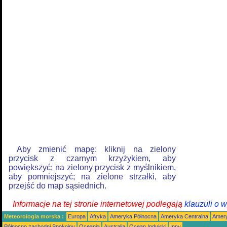
Aby zmienić mapę: kliknij na zielony
przycisk z czarnym krzyżykiem, aby
powiększyć; na zielony przycisk z myślnikiem,
aby pomniejszyć; na zielone strzałki, aby
przejść do map sąsiednich.
Informacje na tej stronie internetowej podlegają
klauzuli o 
Meteorologia morska :
Europa
Afryka
Ameryka Północna
Ameryka Centralna
Amery
Północno zachodni Spokojny
Oceania
Australia
Ocean Indyjski
Inny