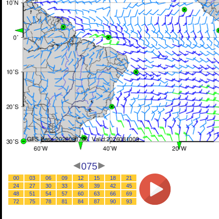
075
00
03
06
09
12
15
18
21
24
27
30
33
36
39
42
45
48
51
54
57
60
63
66
69
72
75
78
81
84
87
90
93