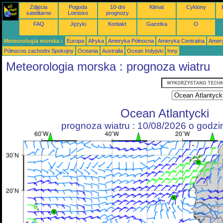
Zdjęcia
Pogoda
10-dni
Klimat
Cyklony
satelitarne
Lotnisko
prognozy
FAQ
Języki
Kontakt
Gazetka
O
Meteorologia morska :
Europa
Afryka
Ameryka Północna
Ameryka Centralna
Amery
Północno zachodni Spokojny
Oceania
Australia
Ocean Indyjski
Inny
Meteorologia morska : prognoza wiatru
Ocean Atlantycki
prognoza wiatru : 10/08/2026 o godz