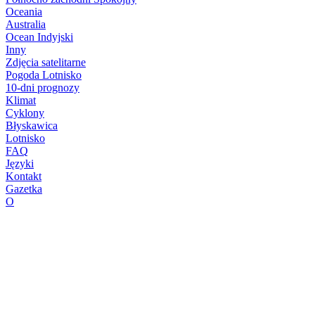
Oceania
Australia
Ocean Indyjski
Inny
Zdjęcia satelitarne
Pogoda Lotnisko
10-dni prognozy
Klimat
Cyklony
Błyskawica
Lotnisko
FAQ
Języki
Kontakt
Gazetka
O