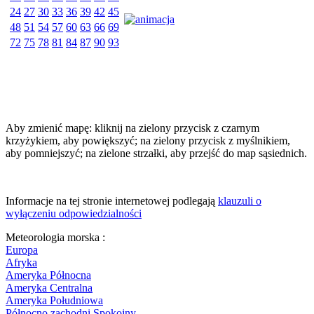
24
27
30
33
36
39
42
45
48
51
54
57
60
63
66
69
72
75
78
81
84
87
90
93
Aby zmienić mapę: kliknij na zielony przycisk z czarnym
krzyżykiem, aby powiększyć; na zielony przycisk z myślnikiem,
aby pomniejszyć; na zielone strzałki, aby przejść do map sąsiednich.
Informacje na tej stronie internetowej podlegają
klauzuli o
wyłączeniu odpowiedzialności
Meteorologia morska :
Europa
Afryka
Ameryka Północna
Ameryka Centralna
Ameryka Południowa
Północno zachodni Spokojny