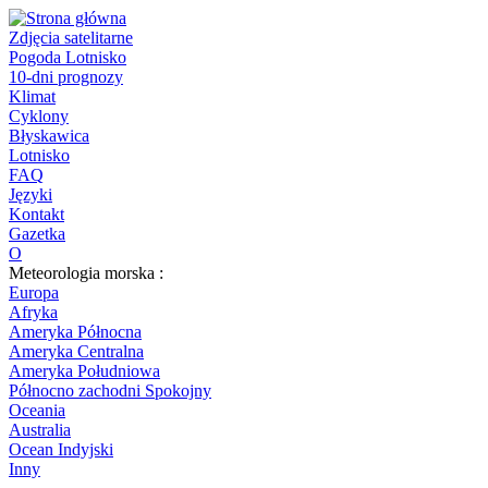
Zdjęcia satelitarne
Pogoda Lotnisko
10-dni prognozy
Klimat
Cyklony
Błyskawica
Lotnisko
FAQ
Języki
Kontakt
Gazetka
O
Meteorologia morska :
Europa
Afryka
Ameryka Północna
Ameryka Centralna
Ameryka Południowa
Północno zachodni Spokojny
Oceania
Australia
Ocean Indyjski
Inny