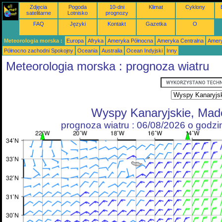
Zdjęcia
Pogoda
10-dni
Klimat
Cyklony
satelitarne
Lotnisko
prognozy
FAQ
Języki
Kontakt
Gazetka
O
Meteorologia morska :
Europa
Afryka
Ameryka Północna
Ameryka Centralna
Amery
Północno zachodni Spokojny
Oceania
Australia
Ocean Indyjski
Inny
Meteorologia morska : prognoza wiatru
Wyspy Kanaryjskie, Mad
prognoza wiatru : 06/08/2026 o godz