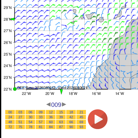
009
00
03
06
09
12
15
18
21
24
27
30
33
36
39
42
45
48
51
54
57
60
63
66
69
72
75
78
81
84
87
90
93