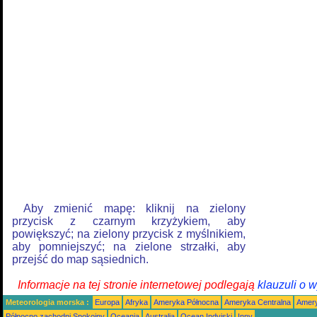
Aby zmienić mapę: kliknij na zielony
przycisk z czarnym krzyżykiem, aby
powiększyć; na zielony przycisk z myślnikiem,
aby pomniejszyć; na zielone strzałki, aby
przejść do map sąsiednich.
Informacje na tej stronie internetowej podlegają
klauzuli o 
Meteorologia morska :
Europa
Afryka
Ameryka Północna
Ameryka Centralna
Amery
Północno zachodni Spokojny
Oceania
Australia
Ocean Indyjski
Inny