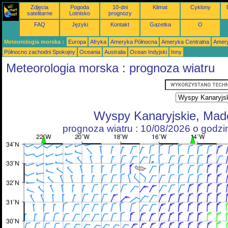
Zdjęcia
Pogoda
10-dni
Klimat
Cyklony
satelitarne
Lotnisko
prognozy
FAQ
Języki
Kontakt
Gazetka
O
Meteorologia morska :
Europa
Afryka
Ameryka Północna
Ameryka Centralna
Amery
Północno zachodni Spokojny
Oceania
Australia
Ocean Indyjski
Inny
Meteorologia morska : prognoza wiatru
Wyspy Kanaryjskie, Mad
prognoza wiatru : 10/08/2026 o godz