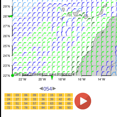
054
00
03
06
09
12
15
18
21
24
27
30
33
36
39
42
45
48
51
54
57
60
63
66
69
72
75
78
81
84
87
90
93