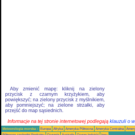
Aby zmienić mapę: kliknij na zielony
przycisk z czarnym krzyżykiem, aby
powiększyć; na zielony przycisk z myślnikiem,
aby pomniejszyć; na zielone strzałki, aby
przejść do map sąsiednich.
Informacje na tej stronie internetowej podlegają
klauzuli o 
Meteorologia morska :
Europa
Afryka
Ameryka Północna
Ameryka Centralna
Amery
Północno zachodni Spokojny
Oceania
Australia
Ocean Indyjski
Inny