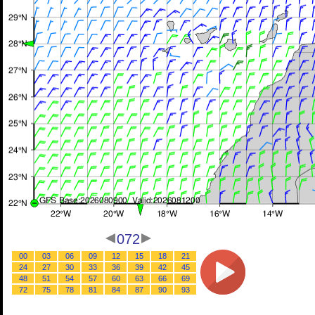
072
00
03
06
09
12
15
18
21
24
27
30
33
36
39
42
45
48
51
54
57
60
63
66
69
72
75
78
81
84
87
90
93