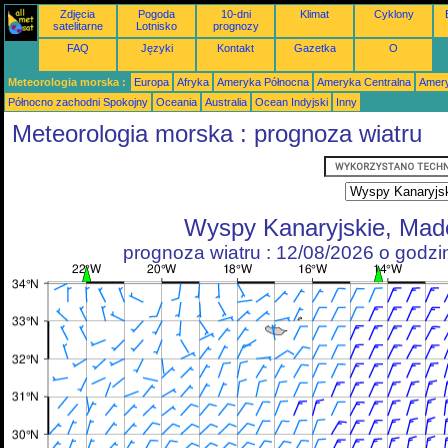
Zdjęcia
Pogoda
10-dni
Klimat
Cyklony
satelitarne
Lotnisko
prognozy
FAQ
Języki
Kontakt
Gazetka
O
Meteorologia morska :
Europa
Afryka
Ameryka Północna
Ameryka Centralna
Amery
Północno zachodni Spokojny
Oceania
Australia
Ocean Indyjski
Inny
Meteorologia morska : prognoza wiatru
Wyspy Kanaryjskie, Mad
prognoza wiatru : 12/08/2026 o godz