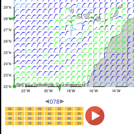
078
00
03
06
09
12
15
18
21
24
27
30
33
36
39
42
45
48
51
54
57
60
63
66
69
72
75
78
81
84
87
90
93