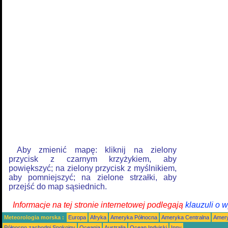
Aby zmienić mapę: kliknij na zielony
przycisk z czarnym krzyżykiem, aby
powiększyć; na zielony przycisk z myślnikiem,
aby pomniejszyć; na zielone strzałki, aby
przejść do map sąsiednich.
Informacje na tej stronie internetowej podlegają
klauzuli o 
Meteorologia morska :
Europa
Afryka
Ameryka Północna
Ameryka Centralna
Amery
Północno zachodni Spokojny
Oceania
Australia
Ocean Indyjski
Inny