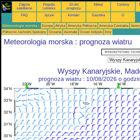
Zdjęcia
Pogoda
10-dni
Klimat
Cyklony
satelitarne
Lotnisko
prognozy
FAQ
Języki
Kontakt
Gazetka
O
Meteorologia morska :
Europa
Afryka
Ameryka Północna
Ameryka Centralna
Amery
Północno zachodni Spokojny
Oceania
Australia
Ocean Indyjski
Inny
Meteorologia morska : prognoza wiatru
Wyspy Kanaryjskie, Mad
prognoza wiatru : 10/08/2026 o godz