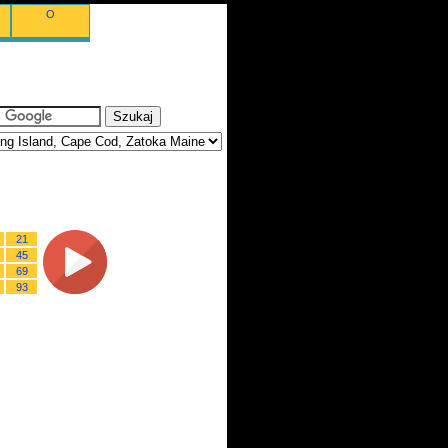
O
21
45
69
93