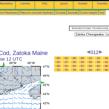
Błyskawica
Lotnisko
FAQ
Języki
Kontakt
Gazetka
ka Południowa
Północno zachodni Spokojny
Oceania
Australia
Ocean Indyjski
Inny
Cod, Zatoka Maine
012
inie 12 UTC
00
03
06
09
12
15
18
24
27
30
33
36
39
42
48
51
54
57
60
63
66
72
75
78
81
84
87
90