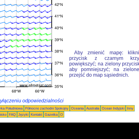
Aby zmienić mapę: klikn
przycisk z czarnym krzy
powiększyć; na zielony przycis
aby pomniejszyć; na zielone
przejść do map sąsiednich.
wyłączeniu odpowiedzialności
ka Południowa
Północno zachodni Spokojny
Oceania
Australia
Ocean Indyjski
Inny
nisko
FAQ
Języki
Kontakt
Gazetka
O