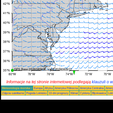
Informacje na tej stronie internetowej podlegają
klauzuli o 
Meteorologia morska :
Europa
Afryka
Ameryka Północna
Ameryka Centralna
Amery
Zdjęcia satelitarne
Pogoda Lotnisko
10-dni prognozy
Klimat
Cyklony
Błyskawica
Lot