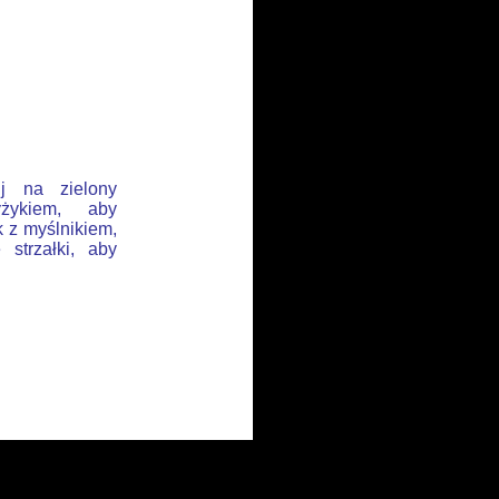
ij na zielony
żykiem, aby
k z myślnikiem,
 strzałki, aby