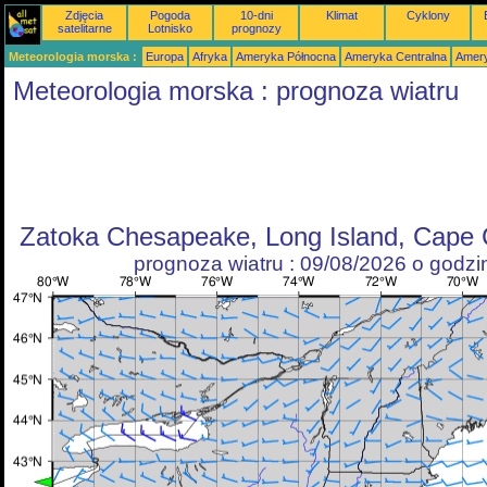
Zdjęcia
Pogoda
10-dni
Klimat
Cyklony
satelitarne
Lotnisko
prognozy
Meteorologia morska :
Europa
Afryka
Ameryka Północna
Ameryka Centralna
Amery
Meteorologia morska : prognoza wiatru
Zatoka Chesapeake, Long Island, Cape 
prognoza wiatru : 09/08/2026 o godz