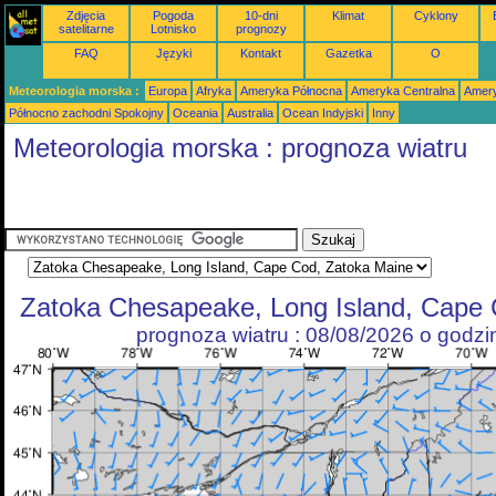
Zdjęcia
Pogoda
10-dni
Klimat
Cyklony
satelitarne
Lotnisko
prognozy
FAQ
Języki
Kontakt
Gazetka
O
Meteorologia morska :
Europa
Afryka
Ameryka Północna
Ameryka Centralna
Amery
Północno zachodni Spokojny
Oceania
Australia
Ocean Indyjski
Inny
Meteorologia morska : prognoza wiatru
Zatoka Chesapeake, Long Island, Cape 
prognoza wiatru : 08/08/2026 o godz