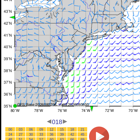
018
00
03
06
09
12
15
18
21
24
27
30
33
36
39
42
45
48
51
54
57
60
63
66
69