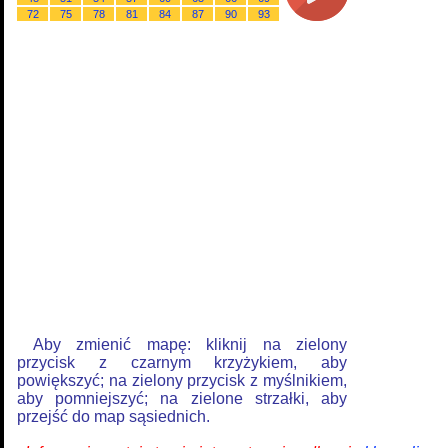
72
75
78
81
84
87
90
93
Aby zmienić mapę: kliknij na zielony
przycisk z czarnym krzyżykiem, aby
powiększyć; na zielony przycisk z myślnikiem,
aby pomniejszyć; na zielone strzałki, aby
przejść do map sąsiednich.