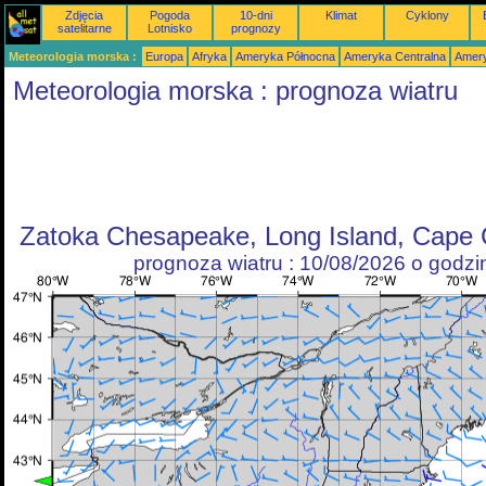
Zdjęcia
Pogoda
10-dni
Klimat
Cyklony
satelitarne
Lotnisko
prognozy
Meteorologia morska :
Europa
Afryka
Ameryka Północna
Ameryka Centralna
Amery
Meteorologia morska : prognoza wiatru
Zatoka Chesapeake, Long Island, Cape 
prognoza wiatru : 10/08/2026 o godz