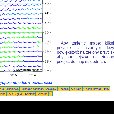
Aby zmienić mapę: klikn
przycisk z czarnym krzy
powiększyć; na zielony przycis
aby pomniejszyć; na zielone
przejść do map sąsiednich.
wyłączeniu odpowiedzialności
ka Południowa
Północno zachodni Spokojny
Oceania
Australia
Ocean Indyjski
Inny
nisko
FAQ
Języki
Kontakt
Gazetka
O