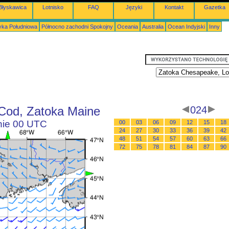
Błyskawica
Lotnisko
FAQ
Języki
Kontakt
Gazetka
ka Południowa
Północno zachodni Spokojny
Oceania
Australia
Ocean Indyjski
Inny
Cod, Zatoka Maine
024
inie 00 UTC
00
03
06
09
12
15
18
24
27
30
33
36
39
42
48
51
54
57
60
63
66
72
75
78
81
84
87
90