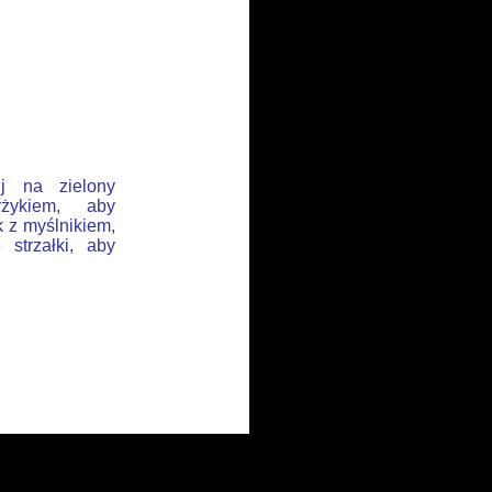
ij na zielony
żykiem, aby
k z myślnikiem,
 strzałki, aby