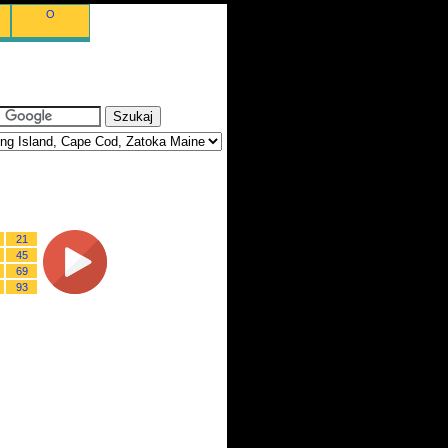
O
21
45
69
93