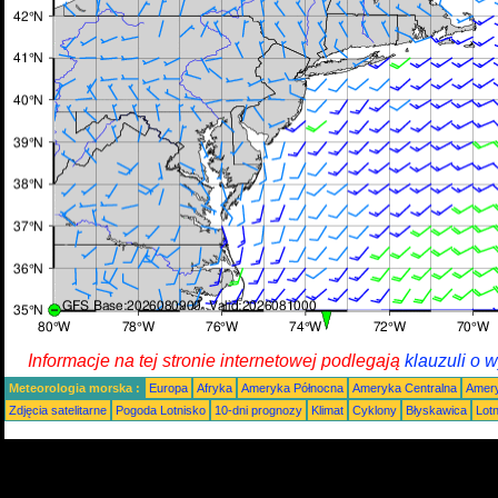
Informacje na tej stronie internetowej podlegają
klauzuli o 
Meteorologia morska :
Europa
Afryka
Ameryka Północna
Ameryka Centralna
Amery
Zdjęcia satelitarne
Pogoda Lotnisko
10-dni prognozy
Klimat
Cyklony
Błyskawica
Lot