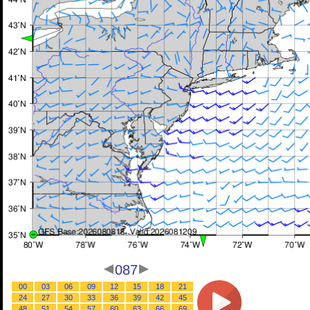
087
00
03
06
09
12
15
18
21
24
27
30
33
36
39
42
45
48
51
54
57
60
63
66
69