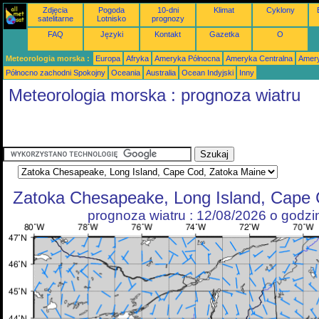
Zdjęcia
Pogoda
10-dni
Klimat
Cyklony
satelitarne
Lotnisko
prognozy
FAQ
Języki
Kontakt
Gazetka
O
Meteorologia morska :
Europa
Afryka
Ameryka Północna
Ameryka Centralna
Amery
Północno zachodni Spokojny
Oceania
Australia
Ocean Indyjski
Inny
Meteorologia morska : prognoza wiatru
Zatoka Chesapeake, Long Island, Cape 
prognoza wiatru : 12/08/2026 o godz