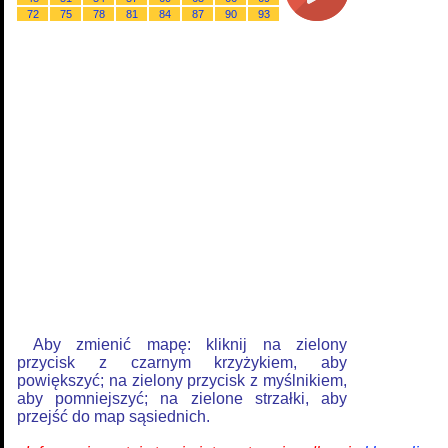
72
75
78
81
84
87
90
93
Aby zmienić mapę: kliknij na zielony
przycisk z czarnym krzyżykiem, aby
powiększyć; na zielony przycisk z myślnikiem,
aby pomniejszyć; na zielone strzałki, aby
przejść do map sąsiednich.