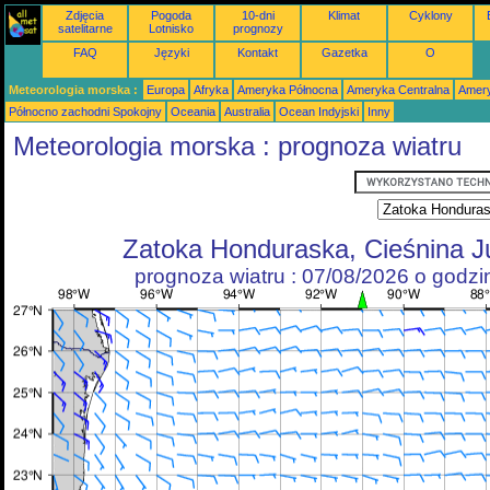
Zdjęcia
Pogoda
10-dni
Klimat
Cyklony
satelitarne
Lotnisko
prognozy
FAQ
Języki
Kontakt
Gazetka
O
Meteorologia morska :
Europa
Afryka
Ameryka Północna
Ameryka Centralna
Amery
Północno zachodni Spokojny
Oceania
Australia
Ocean Indyjski
Inny
Meteorologia morska : prognoza wiatru
Zatoka Honduraska, Cieśnina J
prognoza wiatru : 07/08/2026 o godz