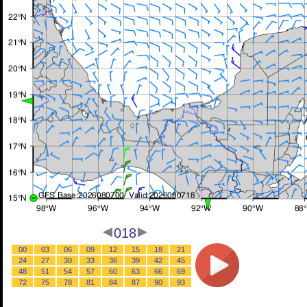
018
00
03
06
09
12
15
18
21
24
27
30
33
36
39
42
45
48
51
54
57
60
63
66
69
72
75
78
81
84
87
90
93