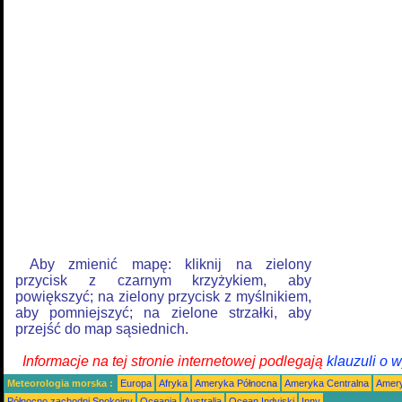
Aby zmienić mapę: kliknij na zielony
przycisk z czarnym krzyżykiem, aby
powiększyć; na zielony przycisk z myślnikiem,
aby pomniejszyć; na zielone strzałki, aby
przejść do map sąsiednich.
Informacje na tej stronie internetowej podlegają
klauzuli o 
Meteorologia morska :
Europa
Afryka
Ameryka Północna
Ameryka Centralna
Amery
Północno zachodni Spokojny
Oceania
Australia
Ocean Indyjski
Inny