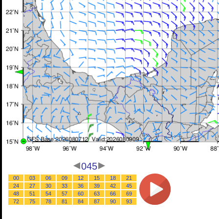
045
00
03
06
09
12
15
18
21
24
27
30
33
36
39
42
45
48
51
54
57
60
63
66
69
72
75
78
81
84
87
90
93