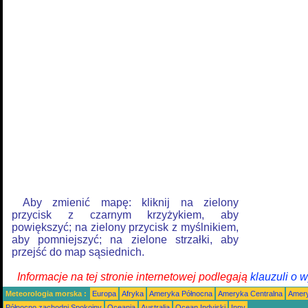
Aby zmienić mapę: kliknij na zielony
przycisk z czarnym krzyżykiem, aby
powiększyć; na zielony przycisk z myślnikiem,
aby pomniejszyć; na zielone strzałki, aby
przejść do map sąsiednich.
Informacje na tej stronie internetowej podlegają
klauzuli o 
Meteorologia morska :
Europa
Afryka
Ameryka Północna
Ameryka Centralna
Amery
Północno zachodni Spokojny
Oceania
Australia
Ocean Indyjski
Inny