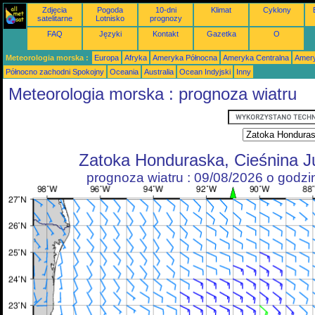
Zdjęcia
Pogoda
10-dni
Klimat
Cyklony
satelitarne
Lotnisko
prognozy
FAQ
Języki
Kontakt
Gazetka
O
Meteorologia morska :
Europa
Afryka
Ameryka Północna
Ameryka Centralna
Amery
Północno zachodni Spokojny
Oceania
Australia
Ocean Indyjski
Inny
Meteorologia morska : prognoza wiatru
Zatoka Honduraska, Cieśnina J
prognoza wiatru : 09/08/2026 o godz