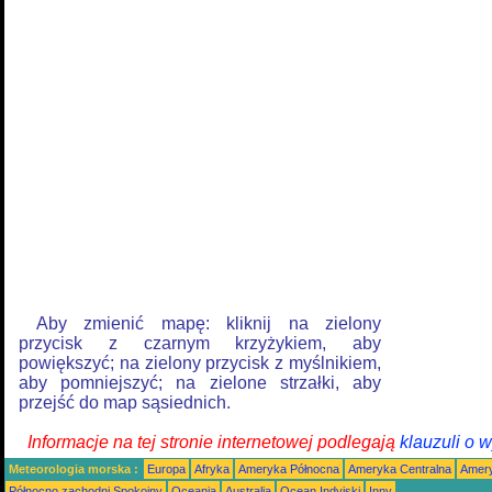
Aby zmienić mapę: kliknij na zielony
przycisk z czarnym krzyżykiem, aby
powiększyć; na zielony przycisk z myślnikiem,
aby pomniejszyć; na zielone strzałki, aby
przejść do map sąsiednich.
Informacje na tej stronie internetowej podlegają
klauzuli o 
Meteorologia morska :
Europa
Afryka
Ameryka Północna
Ameryka Centralna
Amery
Północno zachodni Spokojny
Oceania
Australia
Ocean Indyjski
Inny