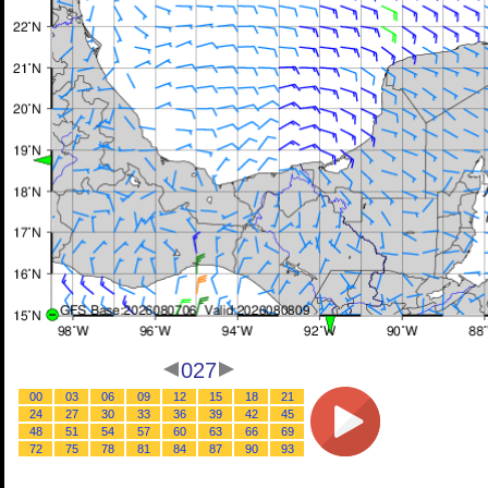
027
00
03
06
09
12
15
18
21
24
27
30
33
36
39
42
45
48
51
54
57
60
63
66
69
72
75
78
81
84
87
90
93