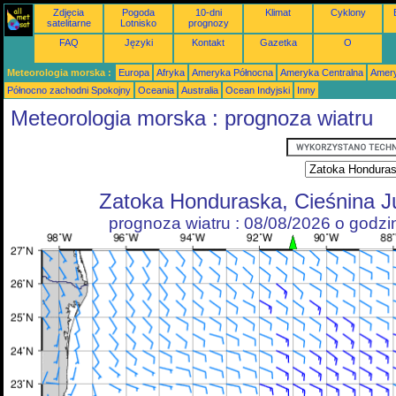
Zdjęcia
Pogoda
10-dni
Klimat
Cyklony
satelitarne
Lotnisko
prognozy
FAQ
Języki
Kontakt
Gazetka
O
Meteorologia morska :
Europa
Afryka
Ameryka Północna
Ameryka Centralna
Amery
Północno zachodni Spokojny
Oceania
Australia
Ocean Indyjski
Inny
Meteorologia morska : prognoza wiatru
Zatoka Honduraska, Cieśnina J
prognoza wiatru : 08/08/2026 o godz