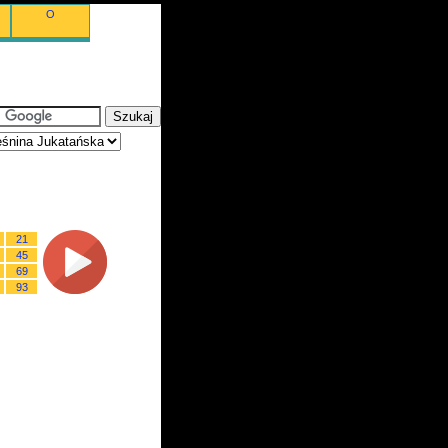
O
21
45
69
93