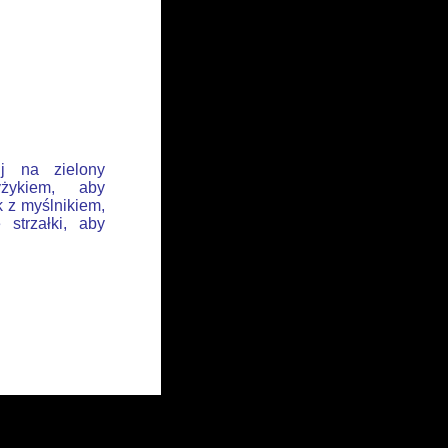
ij na zielony
żykiem, aby
k z myślnikiem,
 strzałki, aby