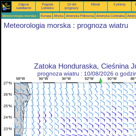
Zdjęcia
Pogoda
10-dni
Klimat
Cyklony
satelitarne
Lotnisko
prognozy
Meteorologia morska :
Europa
Afryka
Ameryka Północna
Ameryka Centralna
Amery
Meteorologia morska : prognoza wiatru
Zatoka Honduraska, Cieśnina J
prognoza wiatru : 10/08/2026 o godz