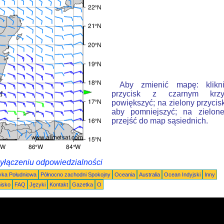
Aby zmienić mapę: klikn
przycisk z czarnym krzy
powiększyć; na zielony przycis
aby pomniejszyć; na zielone
przejść do map sąsiednich.
wyłączeniu odpowiedzialności
ka Południowa
Północno zachodni Spokojny
Oceania
Australia
Ocean Indyjski
Inny
nisko
FAQ
Języki
Kontakt
Gazetka
O