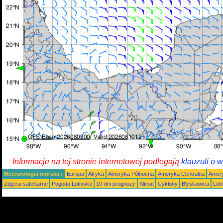
Informacje na tej stronie internetowej podlegają
klauzuli o 
Meteorologia morska :
Europa
Afryka
Ameryka Północna
Ameryka Centralna
Amery
Zdjęcia satelitarne
Pogoda Lotnisko
10-dni prognozy
Klimat
Cyklony
Błyskawica
Lot