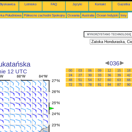
Błyskawica
Lotnisko
FAQ
Języki
Kontakt
Gazetka
ka Południowa
Północno zachodni Spokojny
Oceania
Australia
Ocean Indyjski
Inny
ukatańska
036
inie 12 UTC
00
03
06
09
12
15
18
24
27
30
33
36
39
42
48
51
54
57
60
63
66
72
75
78
81
84
87
90