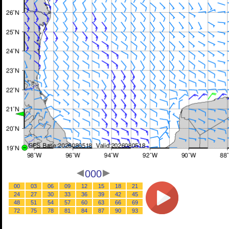
000
00
03
06
09
12
15
18
21
24
27
30
33
36
39
42
45
48
51
54
57
60
63
66
69
72
75
78
81
84
87
90
93