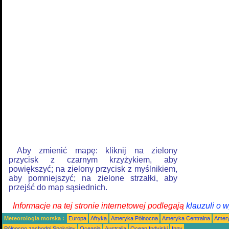
Aby zmienić mapę: kliknij na zielony
przycisk z czarnym krzyżykiem, aby
powiększyć; na zielony przycisk z myślnikiem,
aby pomniejszyć; na zielone strzałki, aby
przejść do map sąsiednich.
Informacje na tej stronie internetowej podlegają
klauzuli o 
Meteorologia morska :
Europa
Afryka
Ameryka Północna
Ameryka Centralna
Amery
Północno zachodni Spokojny
Oceania
Australia
Ocean Indyjski
Inny