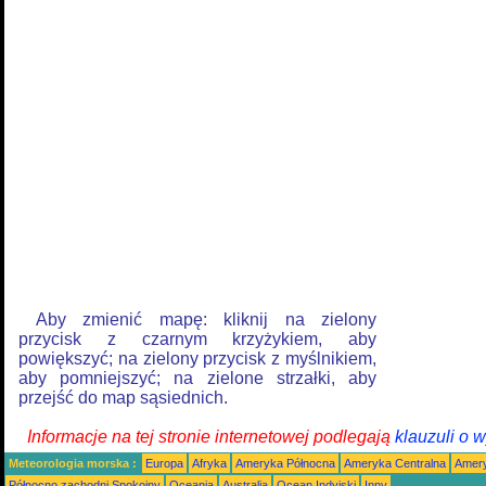
Aby zmienić mapę: kliknij na zielony
przycisk z czarnym krzyżykiem, aby
powiększyć; na zielony przycisk z myślnikiem,
aby pomniejszyć; na zielone strzałki, aby
przejść do map sąsiednich.
Informacje na tej stronie internetowej podlegają
klauzuli o 
Meteorologia morska :
Europa
Afryka
Ameryka Północna
Ameryka Centralna
Amery
Północno zachodni Spokojny
Oceania
Australia
Ocean Indyjski
Inny