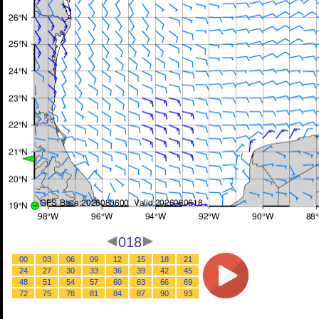
018
00
03
06
09
12
15
18
21
24
27
30
33
36
39
42
45
48
51
54
57
60
63
66
69
72
75
78
81
84
87
90
93