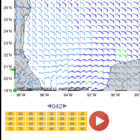
042
00
03
06
09
12
15
18
21
24
27
30
33
36
39
42
45
48
51
54
57
60
63
66
69
72
75
78
81
84
87
90
93