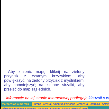
Aby zmienić mapę: kliknij na zielony
przycisk z czarnym krzyżykiem, aby
powiększyć; na zielony przycisk z myślnikiem,
aby pomniejszyć; na zielone strzałki, aby
przejść do map sąsiednich.
Informacje na tej stronie internetowej podlegają
klauzuli o 
Meteorologia morska :
Europa
Afryka
Ameryka Północna
Ameryka Centralna
Amery
Północno zachodni Spokojny
Oceania
Australia
Ocean Indyjski
Inny