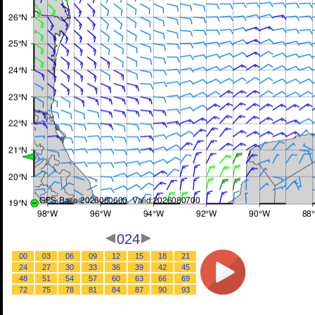
024
00
03
06
09
12
15
18
21
24
27
30
33
36
39
42
45
48
51
54
57
60
63
66
69
72
75
78
81
84
87
90
93