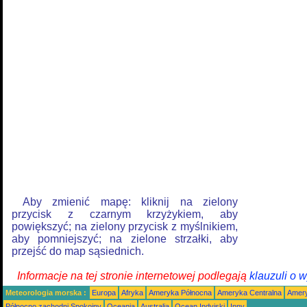
Aby zmienić mapę: kliknij na zielony
przycisk z czarnym krzyżykiem, aby
powiększyć; na zielony przycisk z myślnikiem,
aby pomniejszyć; na zielone strzałki, aby
przejść do map sąsiednich.
Informacje na tej stronie internetowej podlegają
klauzuli o 
Meteorologia morska :
Europa
Afryka
Ameryka Północna
Ameryka Centralna
Amery
Północno zachodni Spokojny
Oceania
Australia
Ocean Indyjski
Inny