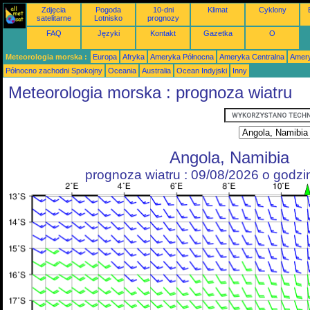
Zdjęcia
Pogoda
10-dni
Klimat
Cyklony
satelitarne
Lotnisko
prognozy
FAQ
Języki
Kontakt
Gazetka
O
Meteorologia morska :
Europa
Afryka
Ameryka Północna
Ameryka Centralna
Amery
Północno zachodni Spokojny
Oceania
Australia
Ocean Indyjski
Inny
Meteorologia morska : prognoza wiatru
Angola, Namibia
prognoza wiatru : 09/08/2026 o godz