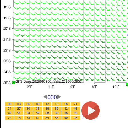
000
00
03
06
09
12
15
18
21
24
27
30
33
36
39
42
45
48
51
54
57
60
63
66
69
72
75
78
81
84
87
90
93