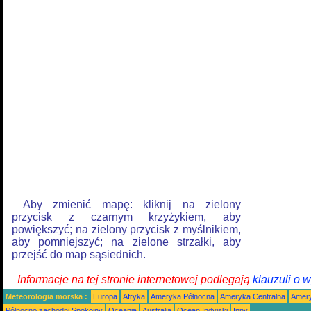
Aby zmienić mapę: kliknij na zielony
przycisk z czarnym krzyżykiem, aby
powiększyć; na zielony przycisk z myślnikiem,
aby pomniejszyć; na zielone strzałki, aby
przejść do map sąsiednich.
Informacje na tej stronie internetowej podlegają
klauzuli o 
Meteorologia morska :
Europa
Afryka
Ameryka Północna
Ameryka Centralna
Amery
Północno zachodni Spokojny
Oceania
Australia
Ocean Indyjski
Inny