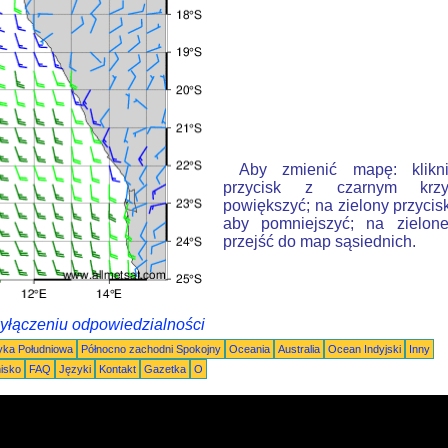
Aby zmienić mapę: klikn
przycisk z czarnym krzy
powiększyć; na zielony przycis
aby pomniejszyć; na zielone
przejść do map sąsiednich.
wyłączeniu odpowiedzialności
ka Południowa
Północno zachodni Spokojny
Oceania
Australia
Ocean Indyjski
Inny
nisko
FAQ
Języki
Kontakt
Gazetka
O