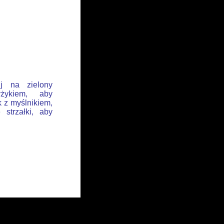
ij na zielony
żykiem, aby
k z myślnikiem,
 strzałki, aby