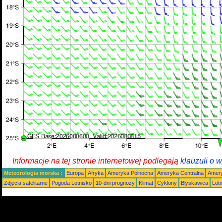
Informacje na tej stronie internetowej podlegają
klauzuli o 
Meteorologia morska :
Europa
Afryka
Ameryka Północna
Ameryka Centralna
Amery
Zdjęcia satelitarne
Pogoda Lotnisko
10-dni prognozy
Klimat
Cyklony
Błyskawica
Lot