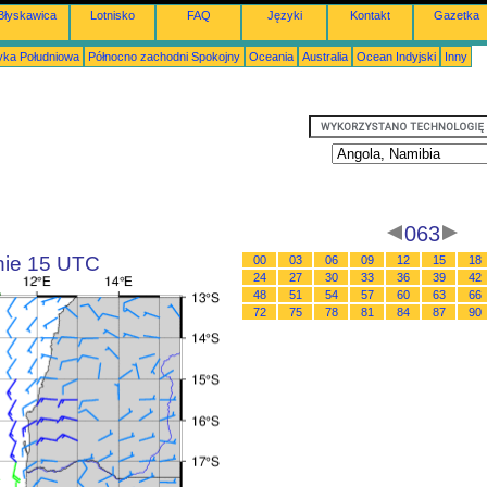
Błyskawica
Lotnisko
FAQ
Języki
Kontakt
Gazetka
ka Południowa
Północno zachodni Spokojny
Oceania
Australia
Ocean Indyjski
Inny
063
inie 15 UTC
00
03
06
09
12
15
18
24
27
30
33
36
39
42
48
51
54
57
60
63
66
72
75
78
81
84
87
90