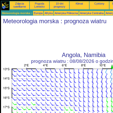
Zdjęcia
Pogoda
10-dni
Klimat
Cyklony
satelitarne
Lotnisko
prognozy
Meteorologia morska :
Europa
Afryka
Ameryka Północna
Ameryka Centralna
Amery
Meteorologia morska : prognoza wiatru
Angola, Namibia
prognoza wiatru : 08/08/2026 o godz