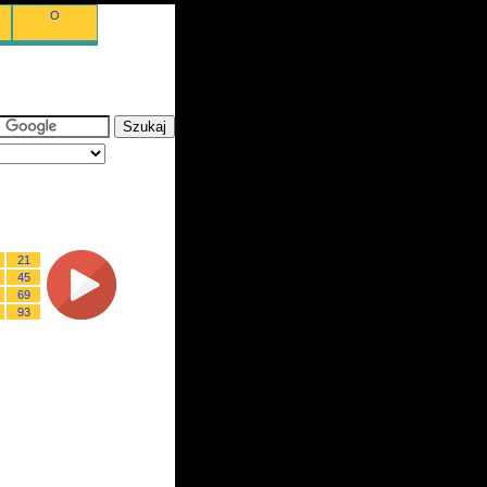
O
21
45
69
93