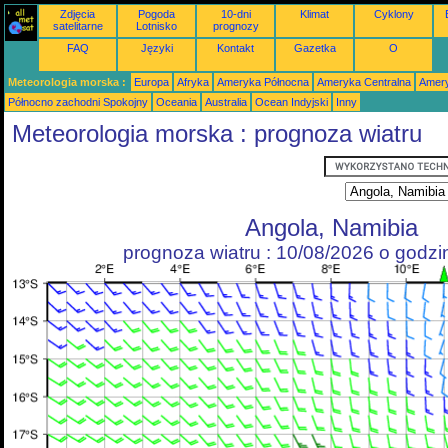
Zdjęcia
Pogoda
10-dni
Klimat
Cyklony
satelitarne
Lotnisko
prognozy
FAQ
Języki
Kontakt
Gazetka
O
Meteorologia morska :
Europa
Afryka
Ameryka Północna
Ameryka Centralna
Amery
Północno zachodni Spokojny
Oceania
Australia
Ocean Indyjski
Inny
Meteorologia morska : prognoza wiatru
Angola, Namibia
prognoza wiatru : 10/08/2026 o godz