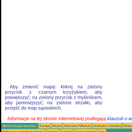
Aby zmienić mapę: kliknij na zielony
przycisk z czarnym krzyżykiem, aby
powiększyć; na zielony przycisk z myślnikiem,
aby pomniejszyć; na zielone strzałki, aby
przejść do map sąsiednich.
Informacje na tej stronie internetowej podlegają
klauzuli o 
Meteorologia morska :
Europa
Afryka
Ameryka Północna
Ameryka Centralna
Amery
Północno zachodni Spokojny
Oceania
Australia
Ocean Indyjski
Inny