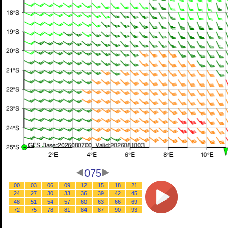
075
00
03
06
09
12
15
18
21
24
27
30
33
36
39
42
45
48
51
54
57
60
63
66
69
72
75
78
81
84
87
90
93