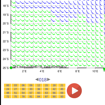
018
00
03
06
09
12
15
18
21
24
27
30
33
36
39
42
45
48
51
54
57
60
63
66
69
72
75
78
81
84
87
90
93