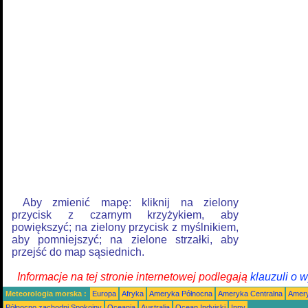
Aby zmienić mapę: kliknij na zielony
przycisk z czarnym krzyżykiem, aby
powiększyć; na zielony przycisk z myślnikiem,
aby pomniejszyć; na zielone strzałki, aby
przejść do map sąsiednich.
Informacje na tej stronie internetowej podlegają
klauzuli o 
Meteorologia morska :
Europa
Afryka
Ameryka Północna
Ameryka Centralna
Amery
Północno zachodni Spokojny
Oceania
Australia
Ocean Indyjski
Inny