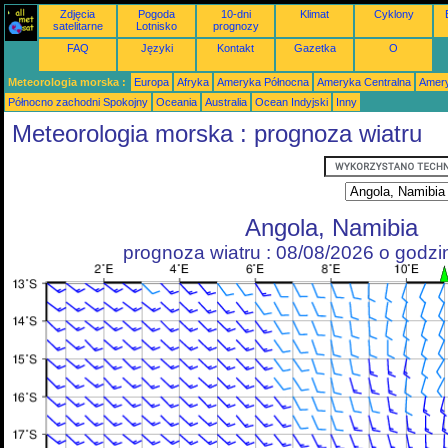
Zdjęcia
Pogoda
10-dni
Klimat
Cyklony
satelitarne
Lotnisko
prognozy
FAQ
Języki
Kontakt
Gazetka
O
Meteorologia morska :
Europa
Afryka
Ameryka Północna
Ameryka Centralna
Amery
Północno zachodni Spokojny
Oceania
Australia
Ocean Indyjski
Inny
Meteorologia morska : prognoza wiatru
Angola, Namibia
prognoza wiatru : 08/08/2026 o godz