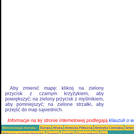
Aby zmienić mapę: kliknij na zielony
przycisk z czarnym krzyżykiem, aby
powiększyć; na zielony przycisk z myślnikiem,
aby pomniejszyć; na zielone strzałki, aby
przejść do map sąsiednich.
Informacje na tej stronie internetowej podlegają
klauzuli o 
Meteorologia morska :
Europa
Afryka
Ameryka Północna
Ameryka Centralna
Amery
Północno zachodni Spokojny
Oceania
Australia
Ocean Indyjski
Inny