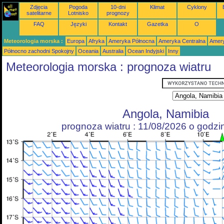
Zdjęcia
Pogoda
10-dni
Klimat
Cyklony
satelitarne
Lotnisko
prognozy
FAQ
Języki
Kontakt
Gazetka
O
Meteorologia morska :
Europa
Afryka
Ameryka Północna
Ameryka Centralna
Amery
Północno zachodni Spokojny
Oceania
Australia
Ocean Indyjski
Inny
Meteorologia morska : prognoza wiatru
Angola, Namibia
prognoza wiatru : 11/08/2026 o godz