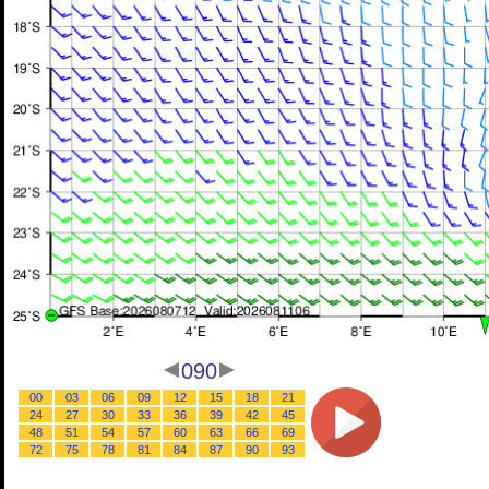
090
00
03
06
09
12
15
18
21
24
27
30
33
36
39
42
45
48
51
54
57
60
63
66
69
72
75
78
81
84
87
90
93