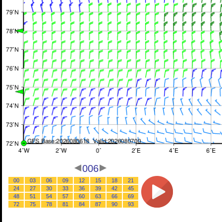
006
00
03
06
09
12
15
18
21
24
27
30
33
36
39
42
45
48
51
54
57
60
63
66
69
72
75
78
81
84
87
90
93