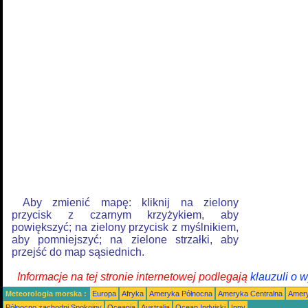
Aby zmienić mapę: kliknij na zielony
przycisk z czarnym krzyżykiem, aby
powiększyć; na zielony przycisk z myślnikiem,
aby pomniejszyć; na zielone strzałki, aby
przejść do map sąsiednich.
Informacje na tej stronie internetowej podlegają
klauzuli o 
Meteorologia morska :
Europa
Afryka
Ameryka Północna
Ameryka Centralna
Amery
Północno zachodni Spokojny
Oceania
Australia
Ocean Indyjski
Inny