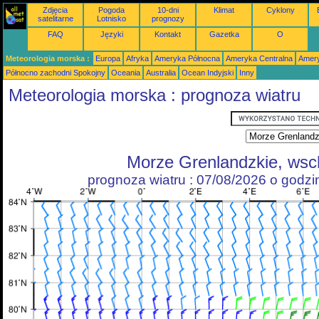
Zdjęcia
Pogoda
10-dni
Klimat
Cyklony
satelitarne
Lotnisko
prognozy
FAQ
Języki
Kontakt
Gazetka
O
Meteorologia morska :
Europa
Afryka
Ameryka Północna
Ameryka Centralna
Amery
Północno zachodni Spokojny
Oceania
Australia
Ocean Indyjski
Inny
Meteorologia morska : prognoza wiatru
Morze Grenlandzkie, ws
prognoza wiatru : 07/08/2026 o godz