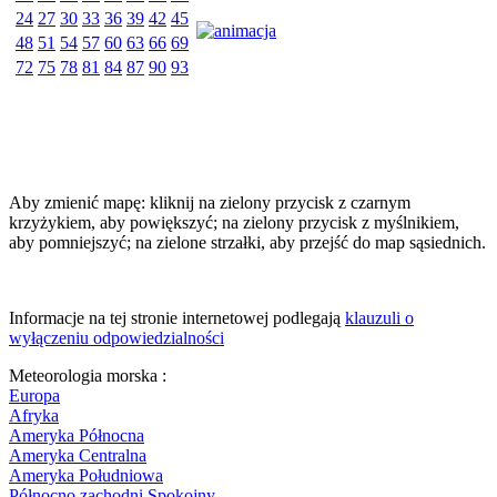
24
27
30
33
36
39
42
45
48
51
54
57
60
63
66
69
72
75
78
81
84
87
90
93
Aby zmienić mapę: kliknij na zielony przycisk z czarnym
krzyżykiem, aby powiększyć; na zielony przycisk z myślnikiem,
aby pomniejszyć; na zielone strzałki, aby przejść do map sąsiednich.
Informacje na tej stronie internetowej podlegają
klauzuli o
wyłączeniu odpowiedzialności
Meteorologia morska :
Europa
Afryka
Ameryka Północna
Ameryka Centralna
Ameryka Południowa
Północno zachodni Spokojny