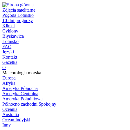
Zdjęcia satelitarne
Pogoda Lotnisko
10-dni prognozy
Klimat
Cyklony
Błyskawica
Lotnisko
FAQ
Języki
Kontakt
Gazetka
O
Meteorologia morska :
Europa
Afryka
Ameryka Północna
Ameryka Centralna
Ameryka Południowa
Północno zachodni Spokojny
Oceania
Australia
Ocean Indyjski
Inny