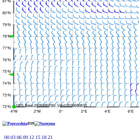
039
00
03
06
09
12
15
18
21