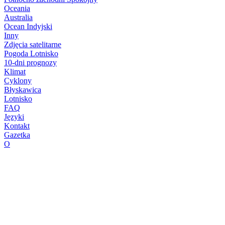
Oceania
Australia
Ocean Indyjski
Inny
Zdjęcia satelitarne
Pogoda Lotnisko
10-dni prognozy
Klimat
Cyklony
Błyskawica
Lotnisko
FAQ
Języki
Kontakt
Gazetka
O