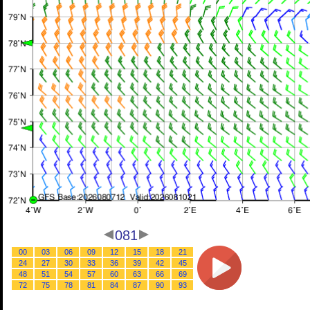
081
00
03
06
09
12
15
18
21
24
27
30
33
36
39
42
45
48
51
54
57
60
63
66
69
72
75
78
81
84
87
90
93