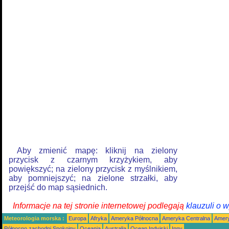
Aby zmienić mapę: kliknij na zielony
przycisk z czarnym krzyżykiem, aby
powiększyć; na zielony przycisk z myślnikiem,
aby pomniejszyć; na zielone strzałki, aby
przejść do map sąsiednich.
Informacje na tej stronie internetowej podlegają
klauzuli o 
Meteorologia morska :
Europa
Afryka
Ameryka Północna
Ameryka Centralna
Amery
Północno zachodni Spokojny
Oceania
Australia
Ocean Indyjski
Inny