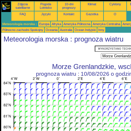
Zdjęcia
Pogoda
10-dni
Klimat
Cyklony
satelitarne
Lotnisko
prognozy
FAQ
Języki
Kontakt
Gazetka
O
Meteorologia morska :
Europa
Afryka
Ameryka Północna
Ameryka Centralna
Amery
Północno zachodni Spokojny
Oceania
Australia
Ocean Indyjski
Inny
Meteorologia morska : prognoza wiatru
Morze Grenlandzkie, ws
prognoza wiatru : 10/08/2026 o godz