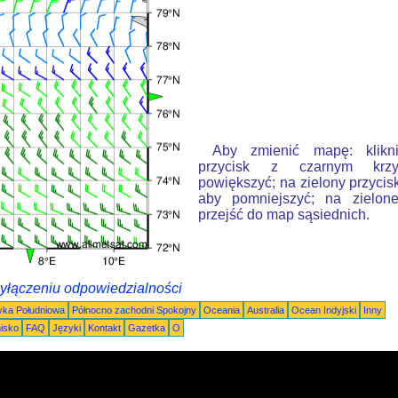
Aby zmienić mapę: klikn
przycisk z czarnym krzy
powiększyć; na zielony przycis
aby pomniejszyć; na zielone
przejść do map sąsiednich.
wyłączeniu odpowiedzialności
ka Południowa
Północno zachodni Spokojny
Oceania
Australia
Ocean Indyjski
Inny
nisko
FAQ
Języki
Kontakt
Gazetka
O