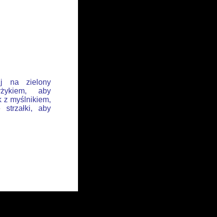
ij na zielony
żykiem, aby
k z myślnikiem,
 strzałki, aby