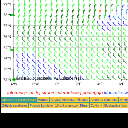
Informacje na tej stronie internetowej podlegają
klauzuli o 
Meteorologia morska :
Europa
Afryka
Ameryka Północna
Ameryka Centralna
Amery
Zdjęcia satelitarne
Pogoda Lotnisko
10-dni prognozy
Klimat
Cyklony
Błyskawica
Lot