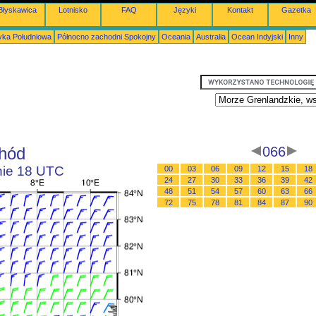
Błyskawica
Lotnisko
FAQ
Języki
Kontakt
Gazetka
ka Południowa
Północno zachodni Spokojny
Oceania
Australia
Ocean Indyjski
Inny
chód
066
inie 18 UTC
00
03
06
09
12
15
18
24
27
30
33
36
39
42
48
51
54
57
60
63
66
72
75
78
81
84
87
90