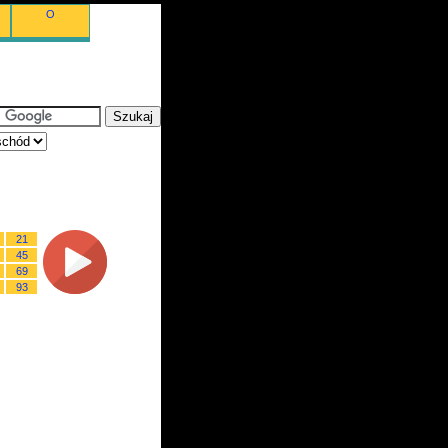
O
21
45
69
93