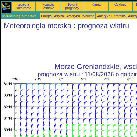
Zdjęcia
Pogoda
10-dni
Klimat
Cyklony
satelitarne
Lotnisko
prognozy
Meteorologia morska :
Europa
Afryka
Ameryka Północna
Ameryka Centralna
Amery
Meteorologia morska : prognoza wiatru
Morze Grenlandzkie, ws
prognoza wiatru : 11/08/2026 o godz