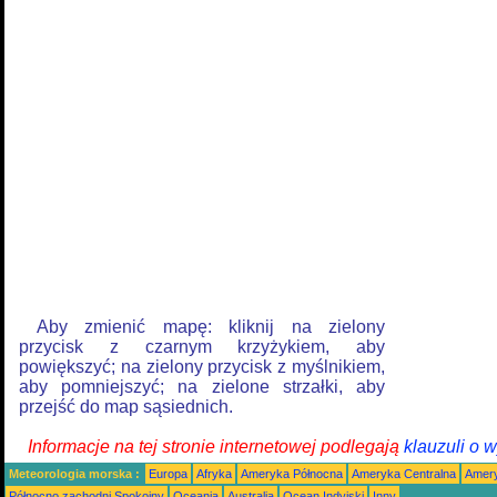
Aby zmienić mapę: kliknij na zielony
przycisk z czarnym krzyżykiem, aby
powiększyć; na zielony przycisk z myślnikiem,
aby pomniejszyć; na zielone strzałki, aby
przejść do map sąsiednich.
Informacje na tej stronie internetowej podlegają
klauzuli o 
Meteorologia morska :
Europa
Afryka
Ameryka Północna
Ameryka Centralna
Amery
Północno zachodni Spokojny
Oceania
Australia
Ocean Indyjski
Inny