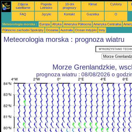
Zdjęcia
Pogoda
10-dni
Klimat
Cyklony
satelitarne
Lotnisko
prognozy
FAQ
Języki
Kontakt
Gazetka
O
Meteorologia morska :
Europa
Afryka
Ameryka Północna
Ameryka Centralna
Amery
Północno zachodni Spokojny
Oceania
Australia
Ocean Indyjski
Inny
Meteorologia morska : prognoza wiatru
Morze Grenlandzkie, ws
prognoza wiatru : 08/08/2026 o godz