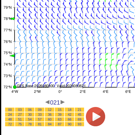
021
00
03
06
09
12
15
18
21
24
27
30
33
36
39
42
45
48
51
54
57
60
63
66
69
72
75
78
81
84
87
90
93