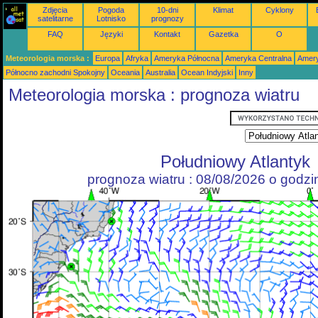
Zdjęcia
Pogoda
10-dni
Klimat
Cyklony
satelitarne
Lotnisko
prognozy
FAQ
Języki
Kontakt
Gazetka
O
Meteorologia morska :
Europa
Afryka
Ameryka Północna
Ameryka Centralna
Amery
Północno zachodni Spokojny
Oceania
Australia
Ocean Indyjski
Inny
Meteorologia morska : prognoza wiatru
Południowy Atlantyk
prognoza wiatru : 08/08/2026 o godz