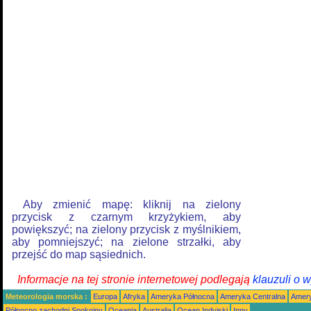
Aby zmienić mapę: kliknij na zielony
przycisk z czarnym krzyżykiem, aby
powiększyć; na zielony przycisk z myślnikiem,
aby pomniejszyć; na zielone strzałki, aby
przejść do map sąsiednich.
Informacje na tej stronie internetowej podlegają
klauzuli o 
Meteorologia morska :
Europa
Afryka
Ameryka Północna
Ameryka Centralna
Amery
Północno zachodni Spokojny
Oceania
Australia
Ocean Indyjski
Inny