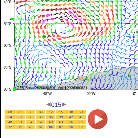
015
00
03
06
09
12
15
18
21
24
27
30
33
36
39
42
45
48
51
54
57
60
63
66
69
72
75
78
81
84
87
90
93