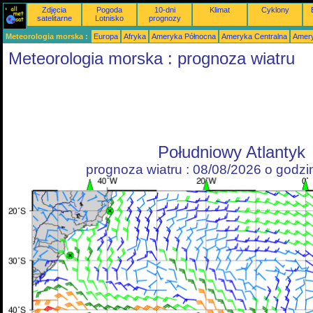
Zdjęcia
Pogoda
10-dni
Klimat
Cyklony
satelitarne
Lotnisko
prognozy
Meteorologia morska :
Europa
Afryka
Ameryka Północna
Ameryka Centralna
Amery
Meteorologia morska : prognoza wiatru
Południowy Atlantyk
prognoza wiatru : 08/08/2026 o godz