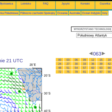
Błyskawica
Lotnisko
FAQ
Języki
Kontakt
Gazetka
ka Południowa
Północno zachodni Spokojny
Oceania
Australia
Ocean Indyjski
Inny
063
inie 21 UTC
00
03
06
09
12
15
18
24
27
30
33
36
39
42
48
51
54
57
60
63
66
72
75
78
81
84
87
90