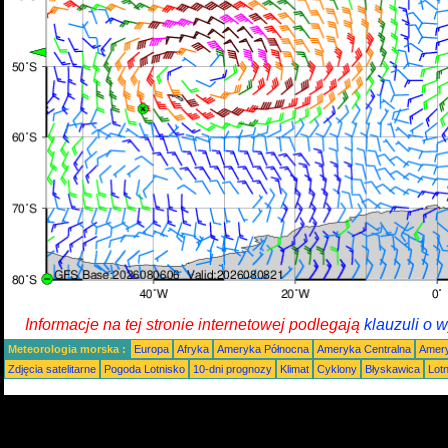
Informacje na tej stronie internetowej podlegają
klauzuli o 
Meteorologia morska :
Europa
Afryka
Ameryka Północna
Ameryka Centralna
Amery
Zdjęcia satelitarne
Pogoda Lotnisko
10-dni prognozy
Klimat
Cyklony
Błyskawica
Lot