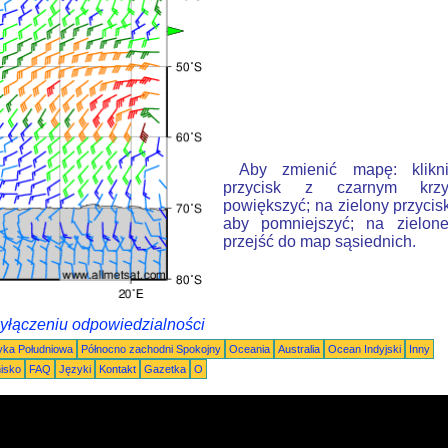
Aby zmienić mapę: klikn
przycisk z czarnym krzy
powiększyć; na zielony przycis
aby pomniejszyć; na zielone
przejść do map sąsiednich.
wyłączeniu odpowiedzialności
ka Południowa
Północno zachodni Spokojny
Oceania
Australia
Ocean Indyjski
Inny
nisko
FAQ
Języki
Kontakt
Gazetka
O