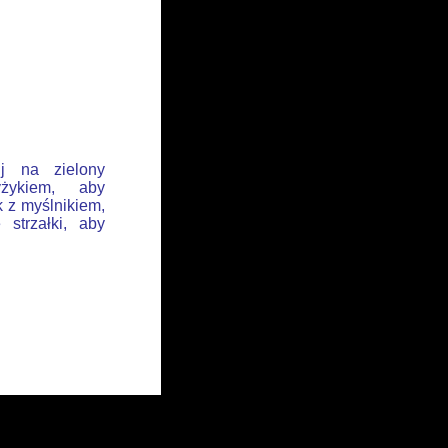
ij na zielony
żykiem, aby
k z myślnikiem,
 strzałki, aby