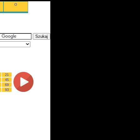
O
21
45
69
93