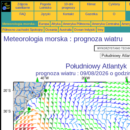
Zdjęcia
Pogoda
10-dni
Klimat
Cyklony
satelitarne
Lotnisko
prognozy
FAQ
Języki
Kontakt
Gazetka
O
Meteorologia morska :
Europa
Afryka
Ameryka Północna
Ameryka Centralna
Amery
Północno zachodni Spokojny
Oceania
Australia
Ocean Indyjski
Inny
Meteorologia morska : prognoza wiatru
Południowy Atlantyk
prognoza wiatru : 09/08/2026 o godz