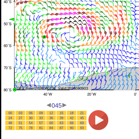
045
00
03
06
09
12
15
18
21
24
27
30
33
36
39
42
45
48
51
54
57
60
63
66
69
72
75
78
81
84
87
90
93