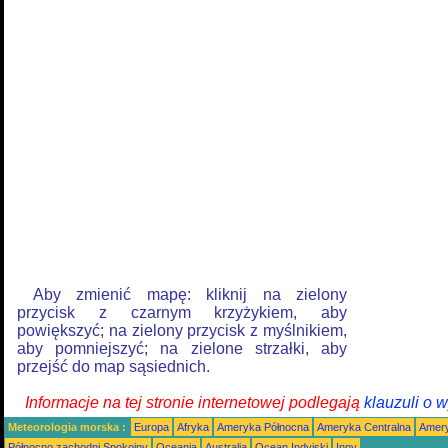
Aby zmienić mapę: kliknij na zielony
przycisk z czarnym krzyżykiem, aby
powiększyć; na zielony przycisk z myślnikiem,
aby pomniejszyć; na zielone strzałki, aby
przejść do map sąsiednich.
Informacje na tej stronie internetowej podlegają
klauzuli o 
Meteorologia morska :
Europa
Afryka
Ameryka Północna
Ameryka Centralna
Amery
Północno zachodni Spokojny
Oceania
Australia
Ocean Indyjski
Inny