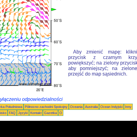
Aby zmienić mapę: klikn
przycisk z czarnym krzy
powiększyć; na zielony przycis
aby pomniejszyć; na zielone
przejść do map sąsiednich.
wyłączeniu odpowiedzialności
ka Południowa
Północno zachodni Spokojny
Oceania
Australia
Ocean Indyjski
Inny
nisko
FAQ
Języki
Kontakt
Gazetka
O