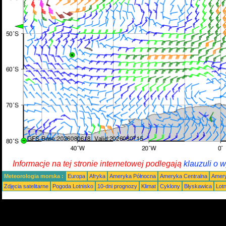
Informacje na tej stronie internetowej podlegają
klauzuli o 
Meteorologia morska :
Europa
Afryka
Ameryka Północna
Ameryka Centralna
Amery
Zdjęcia satelitarne
Pogoda Lotnisko
10-dni prognozy
Klimat
Cyklony
Błyskawica
Lot