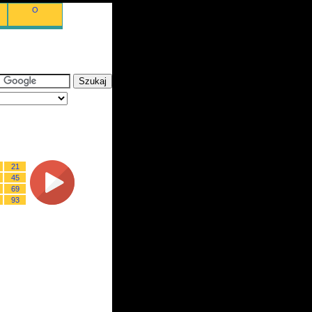
O
21
45
69
93