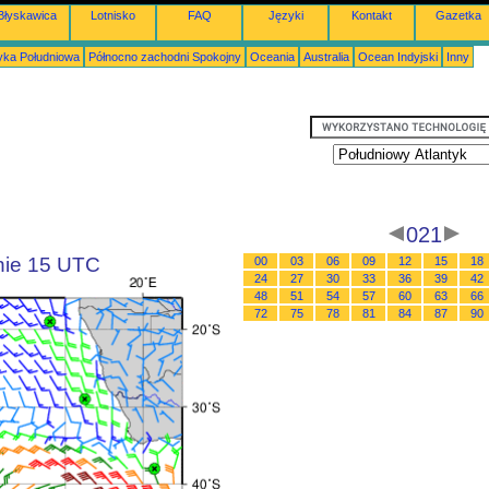
Błyskawica
Lotnisko
FAQ
Języki
Kontakt
Gazetka
ka Południowa
Północno zachodni Spokojny
Oceania
Australia
Ocean Indyjski
Inny
021
inie 15 UTC
00
03
06
09
12
15
18
24
27
30
33
36
39
42
48
51
54
57
60
63
66
72
75
78
81
84
87
90