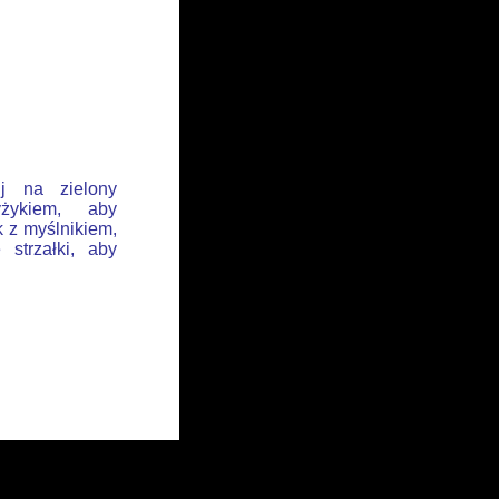
ij na zielony
żykiem, aby
k z myślnikiem,
 strzałki, aby