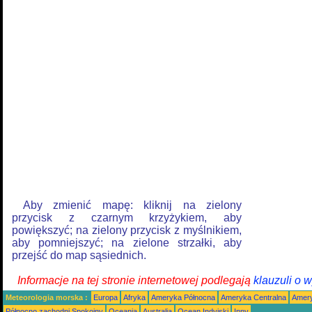
Aby zmienić mapę: kliknij na zielony
przycisk z czarnym krzyżykiem, aby
powiększyć; na zielony przycisk z myślnikiem,
aby pomniejszyć; na zielone strzałki, aby
przejść do map sąsiednich.
Informacje na tej stronie internetowej podlegają
klauzuli o 
Meteorologia morska :
Europa
Afryka
Ameryka Północna
Ameryka Centralna
Amery
Północno zachodni Spokojny
Oceania
Australia
Ocean Indyjski
Inny