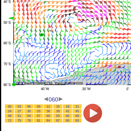
060
00
03
06
09
12
15
18
21
24
27
30
33
36
39
42
45
48
51
54
57
60
63
66
69
72
75
78
81
84
87
90
93