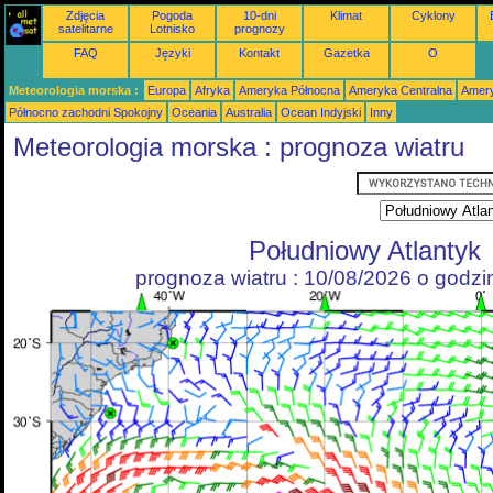
Zdjęcia
Pogoda
10-dni
Klimat
Cyklony
satelitarne
Lotnisko
prognozy
FAQ
Języki
Kontakt
Gazetka
O
Meteorologia morska :
Europa
Afryka
Ameryka Północna
Ameryka Centralna
Amery
Północno zachodni Spokojny
Oceania
Australia
Ocean Indyjski
Inny
Meteorologia morska : prognoza wiatru
Południowy Atlantyk
prognoza wiatru : 10/08/2026 o godz