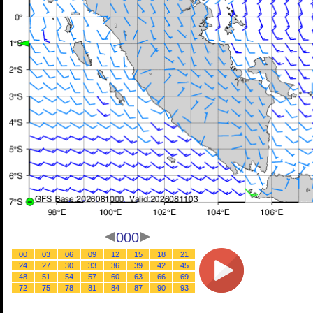
000
00
03
06
09
12
15
18
21
24
27
30
33
36
39
42
45
48
51
54
57
60
63
66
69
72
75
78
81
84
87
90
93