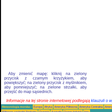
Aby zmienić mapę: kliknij na zielony
przycisk z czarnym krzyżykiem, aby
powiększyć; na zielony przycisk z myślnikiem,
aby pomniejszyć; na zielone strzałki, aby
przejść do map sąsiednich.
Informacje na tej stronie internetowej podlegają
klauzuli o 
Meteorologia morska :
Europa
Afryka
Ameryka Północna
Ameryka Centralna
Amery
Północno zachodni Spokojny
Oceania
Australia
Ocean Indyjski
Inny